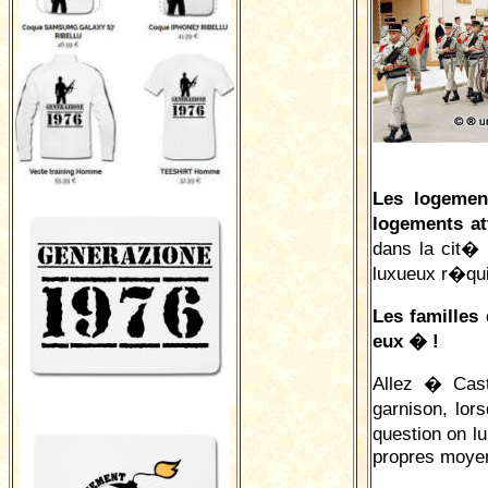
Les logeme
logements a
dans la cit�
luxueux r�qui
Les familles
eux � !
Allez � Cast
garnison, lor
question on l
propres moye