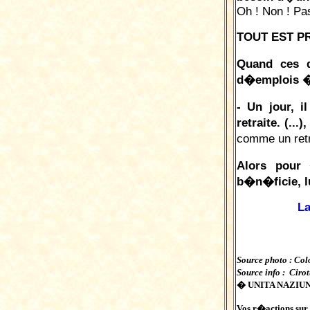
Oh ! Non ! Pa
TOUT EST P
Quand ces d
d�emplois � p
- Un jour, 
retraite. (...), 
comme un ret
Alors pour 
b�n�ficie, lu
La
Source photo : Col
Source info : Ciro
� UNITA NAZIUNA
Vos r�actions sur c