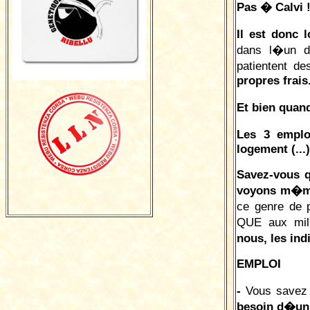
Pas � Calvi ! 
Il est donc
dans l�un de
patientent d
propres frais.
Et bien quan
Les 3 emplo
logement (...)
Savez-vous q
voyons m�me
ce genre de 
QUE aux mili
nous, les ind
EMPLOI
-
Vous savez
besoin d�un 