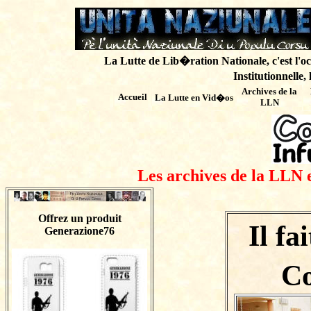
La Lutte de Lib�ration Nationale, c'est l'oc
Institutionnelle,
Archives de
la
Accueil
La Lutte en Vid�os
LLN
Les archives de la LLN 
Offrez un produit
Il fa
Generazione76
Co