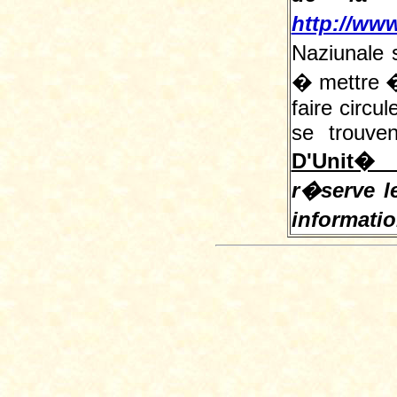
http://www
Naziunale 
� mettre � 
faire circu
se trouve
D'Unit� 
r�serve le
informati