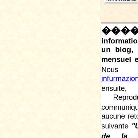
���
informatio
un blog,
mensuel e
Nous 
infurmazio
ensuite, 
Reprodu
communiqu
aucune reto
suivante
"
de la L