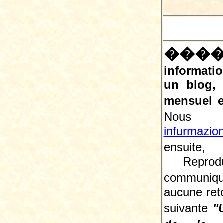
���
informatio
un blog,
mensuel e
Nous 
infurmazio
ensuite, 
Reprodu
communiqu
aucune reto
suivante
"