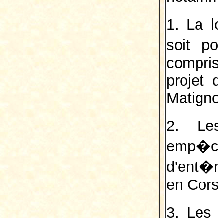
1. La l
soit p
compris
projet 
Matigno
2. Le
emp�c
d'ent�r
en Cors
3. Les