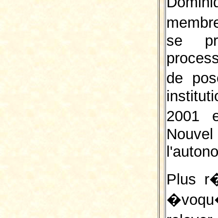
Domini
membre
se pr
process
de pos
instit
2001 e
Nouvel
l'auton
Plus r
�voqu�