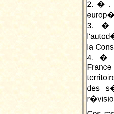
2. � . 
europ�
3. � 
l'autod
la Cons
4. � .
France
territo
des s�
r�visio
Ces rap