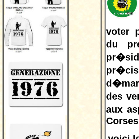
voter 
du pr
pr�si
pr�c
d�marc
des ve
aux as
Corses
voici 