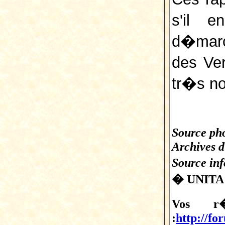
s'il 
d�marc
des Ve
tr�s n
Source pho
Archives d
Source inf
� UNITA 
Vos r�
:
http://fo