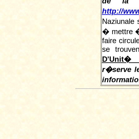
de la L
http://www
Naziunale 
� mettre � 
faire circu
se trouve
D'Unit� 
r�serve le
informati