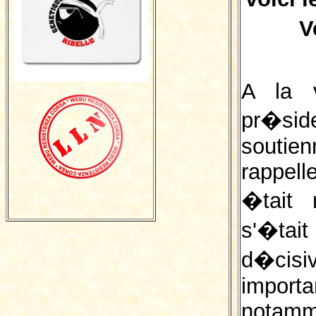
V
A la v
pr�sid
souti
rappell
�tait
s'�ta
d�cisi
import
notamm