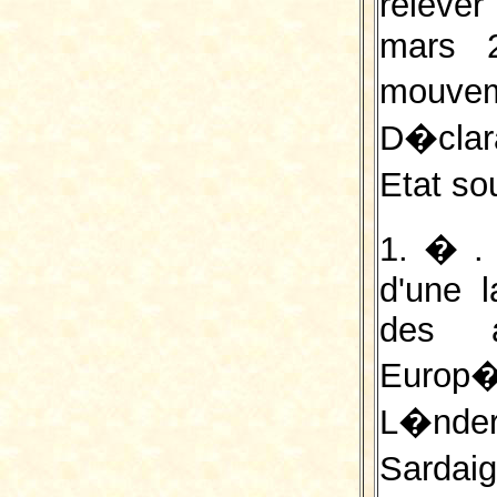
relever
mars 
mouve
D�clara
Etat so
1. � .
d'une l
des a
Europ�
L�nd
Sardai