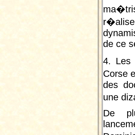
ma�tri
r�ali
dynamis
de ce s
4. Les
Corse e
des do
une diz
De pl
lancem