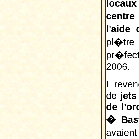
locau
centre
l'aide
pl�tre
pr�fec
2006.
Il reve
de
jets
de l'or
� Bast
avai