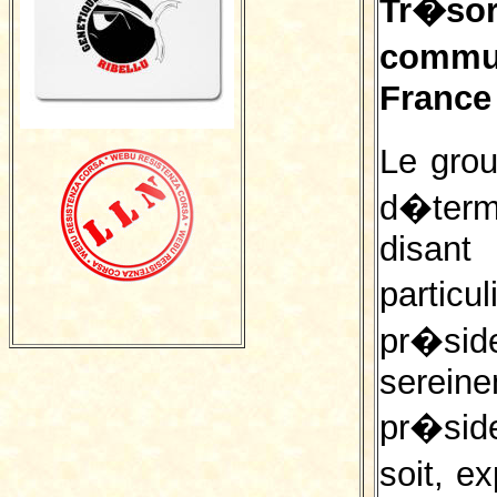
Tr�s
comm
France
Le gro
d�term
disan
part
pr�sid
serei
pr�side
soit, e