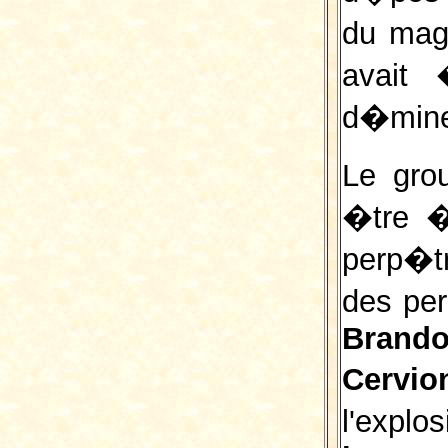
du magi
avait
d�mine
Le gro
�tre � 
perp�t
des pe
Brando
Cervio
l'expl