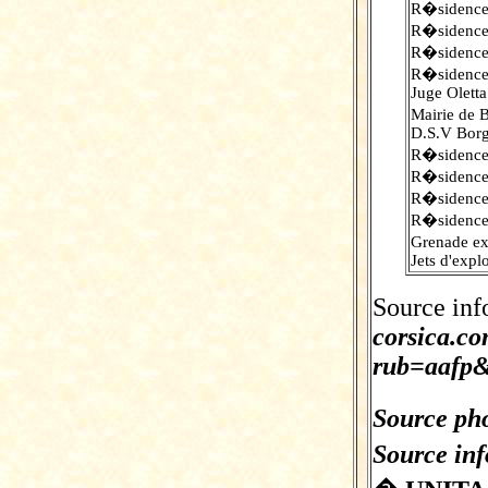
R�sidence 
R�sidence 
R�sidence 
R�sidence 
Juge Oletta
Mairie de 
D.S.V Bor
R�sidence 
R�sidence 
R�sidence
R�sidences
Grenade ex
Jets d'expl
Source inf
corsica.c
rub=aafp&
Source pho
Source in