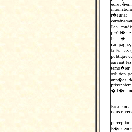
europ�
internation
r�sultat 
certainemen
Les candi
probl�me c
insist� s
campagne, 
la France, 
politique 
suivant le
temp�rer, d
solution p
ann�es de
prisonniers 
� l'�manci
En attendan
nous reven
perception 
R�sidences