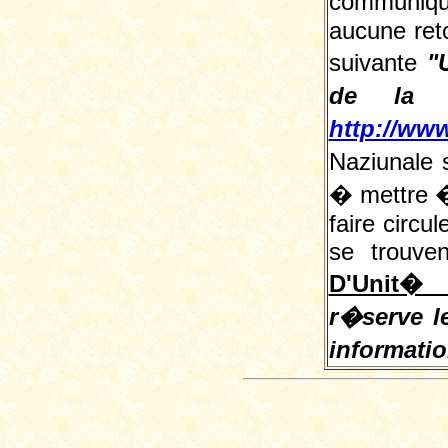
communiqu
aucune reto
suivante
"
de la L
http://www
Naziunale 
� mettre � 
faire circu
se trouve
D'Unit� 
r�serve le
informati