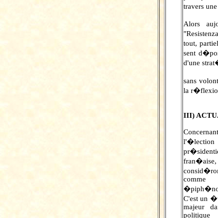
travers une
Alors auj
"Resistenz
tout, part
sent d�pos
d'une strat
sans volon
la r�flexi
III) ACT
Concernan
l'�lection
pr�sidentie
fran�aise,
consid�
comm
�piph�n
C'est un 
majeur da
politique