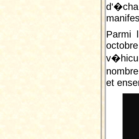
d'�cha
manifes
Parmi 
octobr
v�hicu
nombre
et ense