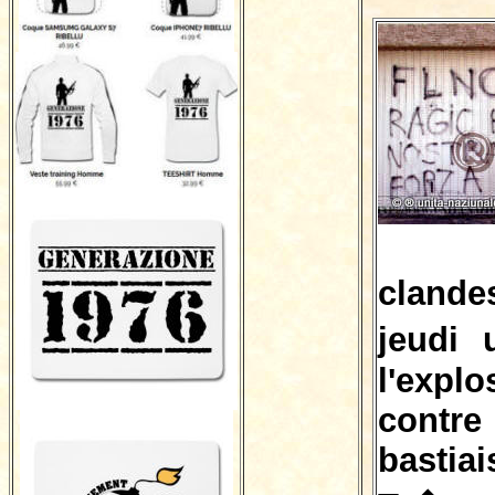
clande
jeudi 
l'expl
contre
basti