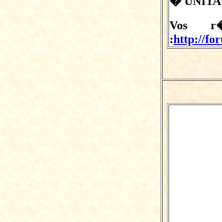
� UNITA 
Vos r�
:
http://fo