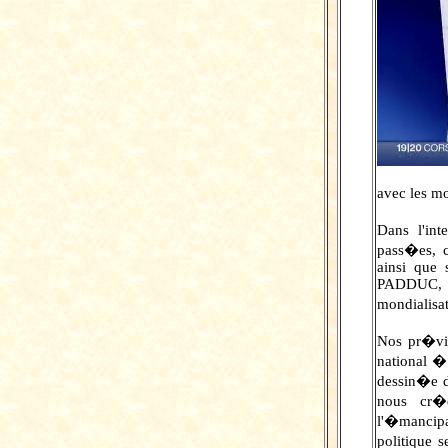
avec les mo
Dans l'int
pass�es, c
ainsi que 
PADDUC, 
mondialisat
Nos pr�vis
national �
dessin�e d
nous cr�
l'�mancip
politique 