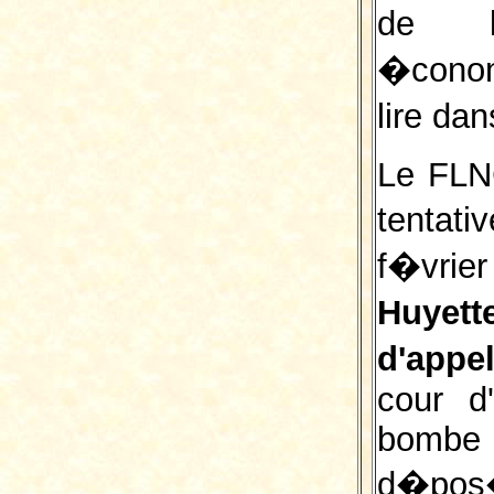
de l'
�conom
lire da
Le FLN
tentati
f�vri
Huyet
d'appe
cour d
bombe
d�pos�