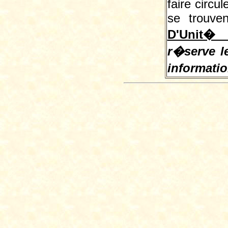
faire circu
se trouve
D'Unit� 
r�serve le
informati