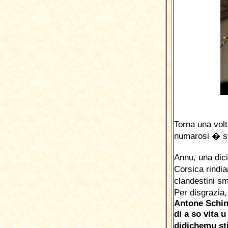
Torna una volt
numarosi � sti
Annu, una dici
Corsica rindia
clandestini sm
Per disgrazia,
Antone Schin
di a so vita u
didichemu st