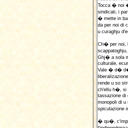
Tocca � noi �
sindicati, i p
� mette in ba
da per noi di
u curaghju d'
Ch� per noi,
scappatoghju,
Ghj� a sola ma
culturale, ecu
Vale � d� d� 
liberalizazion
rende u so st
ch'ellu h�, s
tassazione di 
monopoli di u
spiculazione 
� qu�, c'impo
l'indipendenz