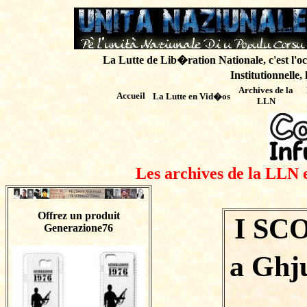
La Lutte de Lib�ration Nationale, c'est l'oc
Institutionnelle,
Archives de
la
Accueil
La Lutte en Vid�os
LLN
Les archives de la LLN 
Offrez un produit
I SCO
Generazione76
a Ghj