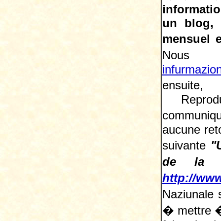
informatio
un blog,
mensuel e
Nous 
infurmazio
ensuite, 
Reprodu
communiqu
aucune reto
suivante
"
de la L
http://www
Naziunale 
� mettre � 