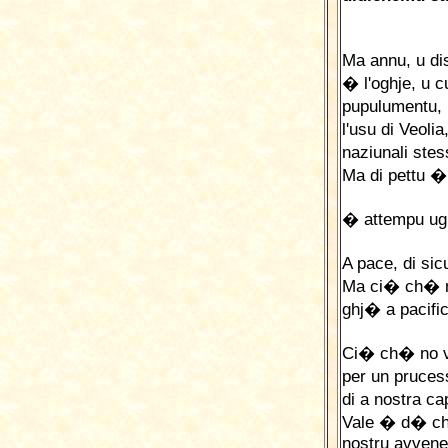
Ma annu, u dis
� l'oghje, u 
pupulumentu, 
l'usu di Veoli
naziunali ste
Ma di pettu �
� attempu u
A pace, di si
Ma ci� ch� no
ghj� a pacifi
Ci� ch� no v
per un pruces
di a nostra c
Vale � d� ch
nostru avvene