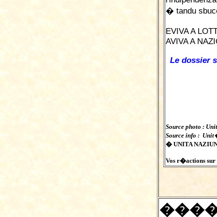
� tandu sbu
EVIVA A LOT
AVIVA A NAZ
Le dossier s
Source photo : Uni
Source info : Uni
� UNITA NAZIUNA
Vos r�actions sur c
���