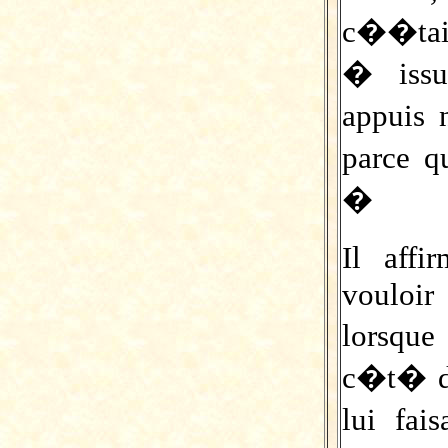
c��tait 
� issu
appuis 
parce q
�
Il aff
vouloi
lorsqu
c�t� de
lui fa