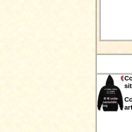
Co
si
Co
ar