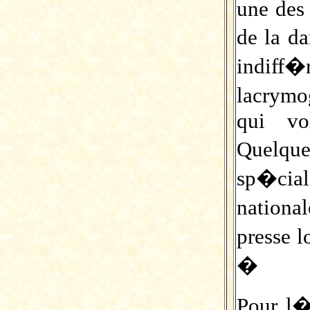
une des 
de la d
indiff
lacrymo
qui vo
Quelqu
sp�cia
nationa
presse 
�
Pour l�