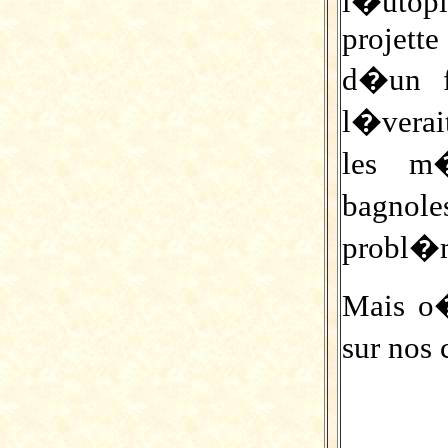
l�utop
projett
d�un f
l�verai
les m
bagnol
probl
Mais o�
sur nos