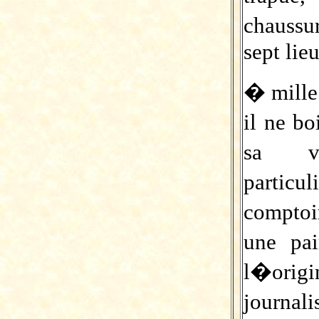
chaussu
sept lieu
� mille 
il ne b
sa vo
partic
comptoi
une pa
l�orig
journali