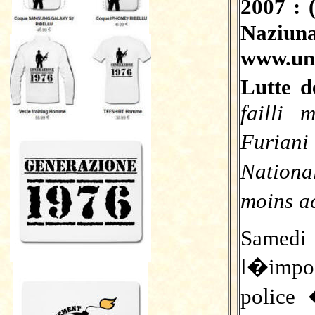
2007 : 
Naziuna
www.uni
Lutte 
failli
Furian
Nationa
moins a
Samed
l�impo
police