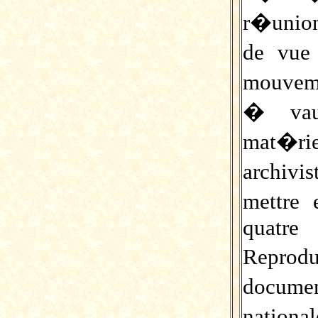
r�union
de vue
mouvem
� vau
mat�ri
archiv
mettre
quatre
Reprodu
documen
nationa