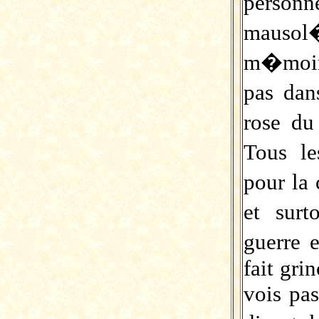
personn
mauso
m�moire
pas dan
rose d
Tous le
pour la
et surt
guerre 
fait gri
vois pas