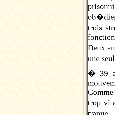
prison
ob�die
trois s
fonctio
Deux ans
une seu
� 39 an
mouvem
Comme l
trop vi
trapue