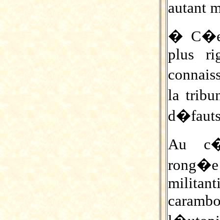
autant 
� C�es
plus ri
connais
la trib
d�fauts
Au c�
rong�e 
militant
caramb