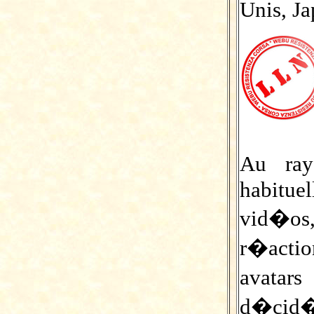
Unis, J
Au ray
habituel
vid�o
r�acti
avatar
d�cid