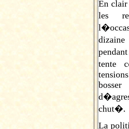
En clair
les r
l�occa
dizain
pendan
tente 
tensions
bosse
d�agres
chut�.
La poli