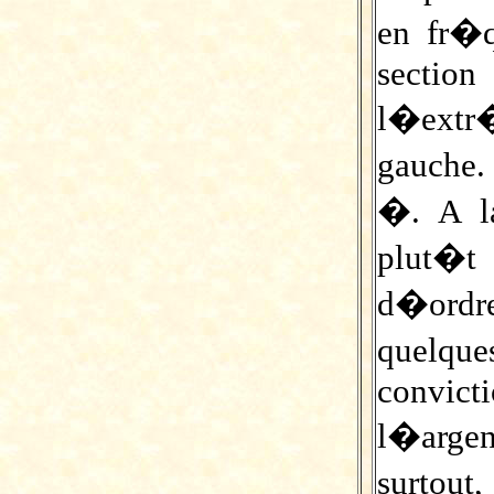
en fr�q
section 
l�ext
gauche.
�. A la
plut�t 
d�ordr
quelq
convic
l�arge
surtout