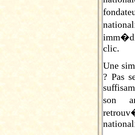
fondateu
nation
imm�di
clic.
Une sim
? Pas s
suffisa
son a
retrou
nationa