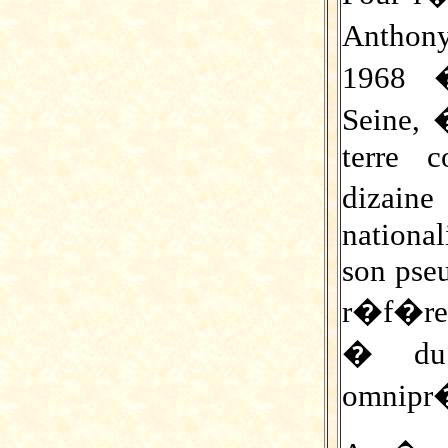
Anthon
1968 �
Seine, 
terre 
dizain
nationa
son pse
r�f�re
� du 
omnipr�s