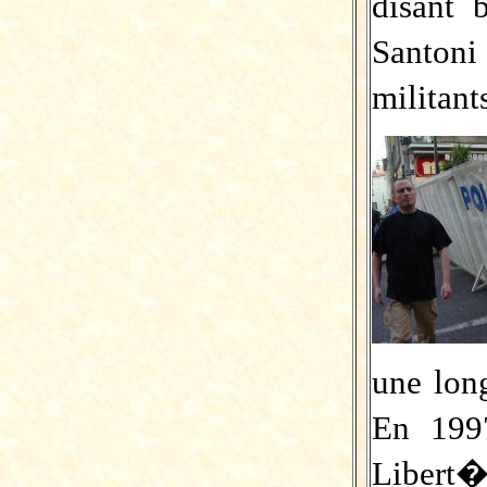
disant 
Santon
militant
une lon
En 199
Libert�