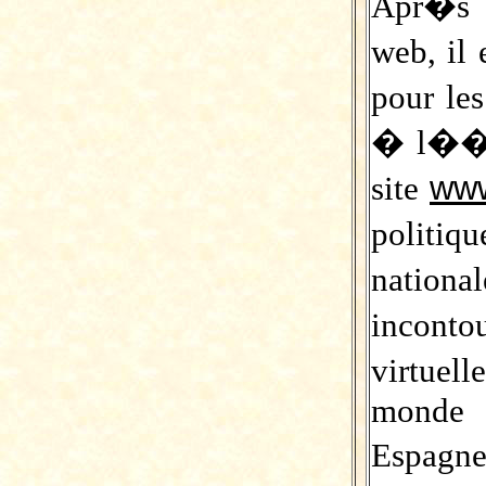
Apr�s 
web, il
pour les
� l��re
site
www
politi
nation
incont
virtuel
monde e
Espagne