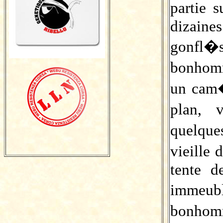
partie 
dizaine
gonfl
bonhom
un cam�
plan, v
quelqu
vieille 
tente d
immeub
bonhom