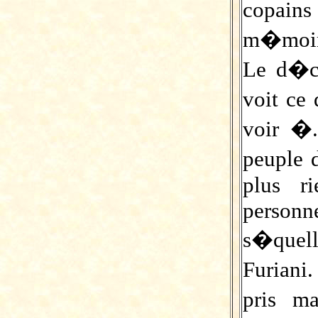
copains
m�moir
Le d�cl
voit ce
voir �.
peuple 
plus r
person
s�quell
Furiani
pris m