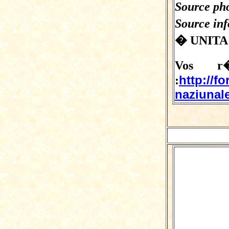
Source pho
Source in
� UNITA
Vos r�
http://f
:
naziunale