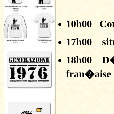
10h00
Con
17h00
si
18h00
D�
fran�aise