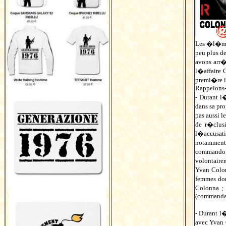
Les �l�men
peu plus d
avons arr
l�affaire 
premi�re in
Rappelons-
- Durant l
dans sa pr
pas aussi 
de r�clus
l�accusati
notamment 
commando,
volontaire
Yvan Colon
femmes don
Colonna ; 
(commandan
- Durant l
avec Yvan 