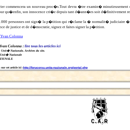
rier commencera un nouveau proc�s.Tout devra �tre examin� minutieusement 
ur qu�enfin, son innocence cri�e depuis tant d�ann�es soit d�finitivement r
.000 personnes ont sign� la p�tition qui r�clame la � normalit� judiciaire �
nce de justice et de d�mocratie, signez et faites signer la p�tition.
e Yvan Colonna
 Yvan Colonna :
lire
tous les articles ici
: Unit� Naziunale, Archives du site.
 Unit� Naziunale
AZIUNALE
ur cet article ici :
http://forucorsu.unita-naziunale.org/portal.php