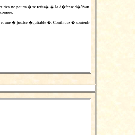
et rien ne pourra �tre refus� � la d�fense d�Yvan
econnue.
 et une � justice �quitable �. Continuez � soutenir