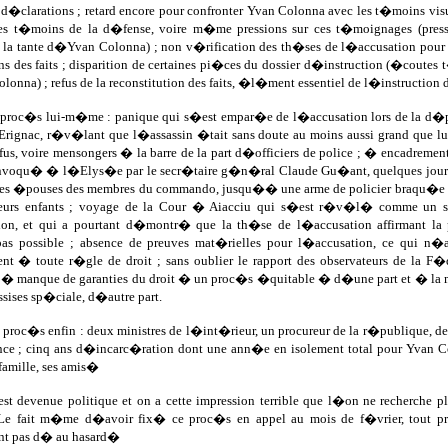
d�clarations ; retard encore pour confronter Yvan Colonna avec les t�moins visu
des t�moins de la d�fense, voire m�me pressions sur ces t�moignages (press
la tante d�Yvan Colonna) ; non v�rification des th�ses de l�accusation pour
s des faits ; disparition de certaines pi�ces du dossier d�instruction (�coute
nna) ; refus de la reconstitution des faits, �l�ment essentiel de l�instruction dan
e proc�s lui-m�me : panique qui s�est empar�e de l�accusation lors de la d�
Erignac, r�v�lant que l�assassin �tait sans doute au moins aussi grand que lu
fus, voire mensongers � la barre de la part d�officiers de police ; � encadreme
nvoqu� � l�Elys�e par le secr�taire g�n�ral Claude Gu�ant, quelques jours
 des �pouses des membres du commando, jusqu�� une arme de policier braqu�e sur
leurs enfants ; voyage de la Cour � Aiacciu qui s�est r�v�l� comme un sim
tion, et qui a pourtant d�montr� que la th�se de l�accusation affirmant l
as possible ; absence de preuves mat�rielles pour l�accusation, ce qui
ent � toute r�gle de droit ; sans oublier le rapport des observateurs de la 
 � manque de garanties du droit � un proc�s �quitable � d�une part et � la mi
ises sp�ciale, d�autre part.
u proc�s enfin : deux ministres de l�int�rieur, un procureur de la r�publique,
e ; cinq ans d�incarc�ration dont une ann�e en isolement total pour Yvan Co
amille, ses amis�
est devenue politique et on a cette impression terrible que l�on ne recherche p
 Le fait m�me d�avoir fix� ce proc�s en appel au mois de f�vrier, tout pr
nt pas d� au hasard�