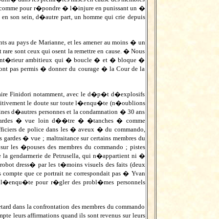
�, comme pour r�pondre � l�injure en punissant un �
n son sein, d�autre part, un homme qui crie depuis
nts au pays de Marianne, et les amener au moins � un
rare sont ceux qui osent la remettre en cause. � Nous
�Int�rieur ambitieux qui � boucle � et � bloque �
�ont pas permis � donner du courage � la Cour de la
ffaire Finidori notamment, avec le d�p�t d�explosifs
finitivement le doute sur toute l�enqu�te (n�oublions
zaines d�autres personnes et la condamnation � 30 ans
) ; gardes � vue loin d��tre � �tanches � comme
officiers de police dans les � aveux � du commando,
rdes � vue ; maltraitance sur certains membres du
 sur les �pouses des membres du commando ; pistes
la gendarmerie de Petrusella, qui n�appartient ni �
ot dress� par les t�moins visuels des faits (deux
s compte que ce portrait ne correspondait pas � Yvan
 de l�enqu�te pour r�gler des probl�mes personnels
 retard dans la confrontation des membres du commando
e leurs affirmations quand ils sont revenus sur leurs