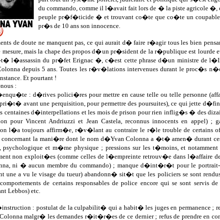
du commando, comme il l�avait fait lors de � la piste agricole 
peuple pr�f�ticide � et trouvant co�te que co�te un coupable e
pr�s de 10 ans son innocence.
ts de doute ne manquent pas, ce qui aurait d� faire r�agir tous les bien pensa
e mesure, mais la chape des propos d�un pr�sident de la r�publique est lourde et 
�t� l�assassin du pr�fet Erignac �, c�est cette phrase d�un ministre de l
Colonna depuis 5 ans. Toutes les r�v�lations intervenues durant le proc�s n
stance. Et pourtant !
nous :
�enqu�te : d�rives polici�res pour mettre en cause telle ou telle personne (a
opri�t� avant une perquisition, pour permettre des poursuites), ce qui jette d�
les centaines d�interpellations et les mois de prison pour rien inflig�s � des di
ion pour Vincent Andriuzzi et Jean Castela, reconnus innocents en appel
on l�a toujours affirm�e, r�v�lant au contraire le r�le trouble de certains 
concernant la mani�re dont le nom d�Yvan Colonna a �t� amen� durant ces ga
 psychologique et m�me physique ; pressions sur les t�moins, et notamment
ment non exploit�es (comme celles de l�empreinte retrouv�e dans l�affaire de 
na, ni � aucun membre du commando) ; manque d�int�r�t pour le portrait-rob
t une a vu le visage du tueur) abandonn� sit�t que les policiers se sont rendu
comportements de certains responsables de police encore qui se sont servis
t Lebbos) etc.
�instruction : postulat de la culpabilit� qui a habit� les juges en permanence ;
Colonna malgr� les demandes r�it�r�es de ce dernier ; refus de prendre en compt