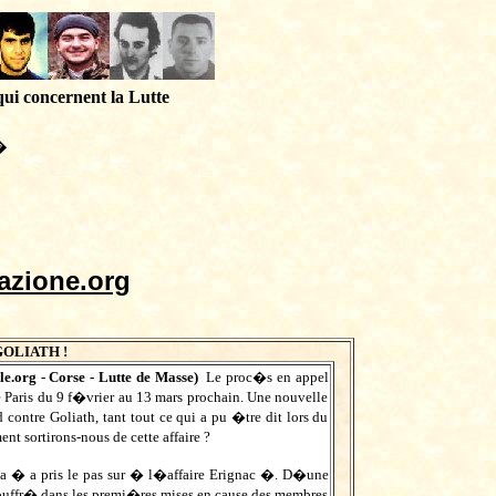
qui concernent la Lutte
�
azione.org
OLIATH !
le.org
- Corse - Lutte de Masse)
Le proc�s en appel
Paris du 9 f�vrier au 13 mars prochain. Une nouvelle
ontre Goliath, tant tout ce qui a pu �tre dit lors du
t sortirons-nous de cette affaire ?
a � a pris le pas sur � l�affaire Erignac �. D�une
ngouffr� dans les premi�res mises en cause des membres