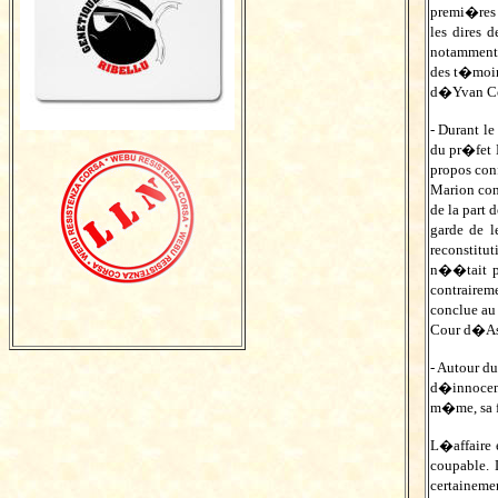
premi�res 
les dires 
notamment 
des t�moin
d�Yvan Colo
- Durant l
du pr�fet 
propos con
Marion co
de la part
garde de 
reconstitu
n��tait p
contrairem
conclue au
Cour d�Ass
- Autour d
d�innocenc
m�me, sa f
L�affaire 
coupable.
certaineme