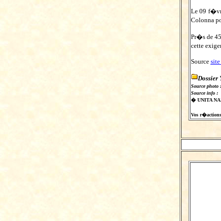
Le 09 f�v
Colonna po
Pr�s de 45
cette exige
Source
sit
Dossier
Source photo 
Source info :
� UNITA N
Vos r�actions s