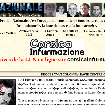
ation Nationale, c'est l'occupation constante de tous les terrains 
Institutionnelle, la lutte de masse et la lutte arm�e.
Archives de
la
La Lutte en
La Lutte en
Contactez Unit
te en Vid�os
LLN
Audio
photos
Naziunale
corsicainfurm
hives de la LLN en ligne sur
PROCES YVAN COLONNA - DAVID CONTRE G
Le 4 f�vrier 2009 : (
13:00
Unit� Naziunale,
www.unita-naziuna
d�Yvan Colonna se tiendra devant la Cour d�Assises sp�ciale de 
bataille s�engage contre l�appareil d��tat, un combat de David c
premier proc�s n�est pas parvenu � faire bouger les lignes. Commen
Tout le monde a bien compris d�sormais que � l�affaire Colonn
part tout un syst�me policier, judiciaire et politique qui s�est e