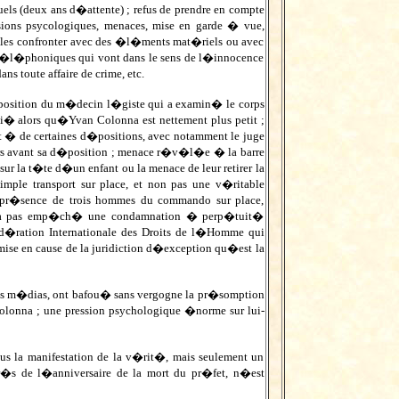
els (deux ans d�attente) ; refus de prendre en compte
ions psycologiques, menaces, mise en garde � vue,
 les confronter avec des �l�ments mat�riels ou avec
s t�l�phoniques qui vont dans le sens de l�innocence
s toute affaire de crime, etc.
position du m�decin l�giste qui a examin� le corps
i� alors qu�Yvan Colonna est nettement plus petit ;
nt � de certaines d�positions, avec notamment le juge
 avant sa d�position ; menace r�v�l�e � la barre
 la t�te d�un enfant ou la menace de leur retirer la
ple transport sur place, et non pas une v�ritable
a pr�sence de trois hommes du commando sur place,
 n�a pas emp�ch� une condamnation � perp�tuit�
F�d�ration Internationale des Droits de l�Homme qui
se en cause de la juridiction d�exception qu�est la
 des m�dias, ont bafou� sans vergogne la pr�somption
lonna ; une pression psychologique �norme sur lui-
lus la manifestation de la v�rit�, mais seulement un
�s de l�anniversaire de la mort du pr�fet, n�est