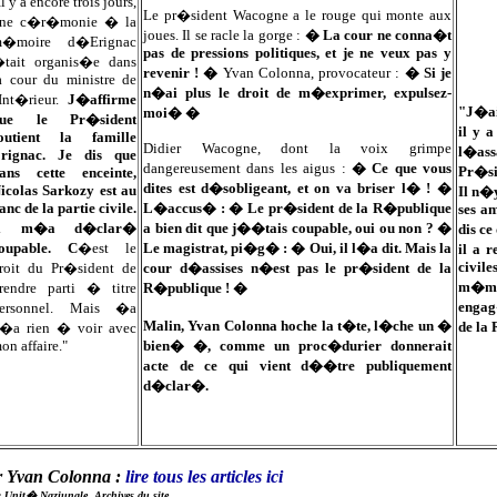
Il y a encore trois jours,
Le pr�sident Wacogne a le rouge qui monte aux
ne c�r�monie � la
joues. Il se racle la gorge :
� La cour ne conna�t
�moire d�Erignac
pas de pressions politiques, et je ne veux pas y
tait organis�e dans
revenir ! �
Yvan Colonna, provocateur :
� Si je
a cour du ministre de
n�ai plus le droit de m�exprimer, expulsez-
'Int�rieur.
J�affirme
"J�ai
moi� �
que le Pr�sident
il y 
outient la famille
Didier Wacogne, dont la voix grimpe
l�assa
rignac. Je dis que
dangereusement dans les aigus :
� Ce que vous
Pr�si
ans cette enceinte,
dites est d�sobligeant, et on va briser l� ! �
icolas Sarkozy est au
Il n�
anc de la partie civile.
L�accus� : � Le pr�sident de la R�publique
ses am
Il m�a d�clar�
a bien dit que j��tais coupable, oui ou non ? �
dis ce
oupable. C
�est le
Le magistrat, pi�g� : � Oui, il l�a dit. Mais la
il a 
civil
roit du Pr�sident de
cour d�assises n�est pas le pr�sident de la
m�me 
rendre parti � titre
R�publique ! �
engag
ersonnel. Mais �a
Malin, Yvan Colonna hoche la t�te, l�che un �
de la 
�a rien � voir avec
on affaire."
bien� �, comme un proc�durier donnerait
acte de ce qui vient d��tre publiquement
d�clar�.
r Yvan Colonna :
lire
tous les articles ici
: Unit� Naziunale, Archives du site.