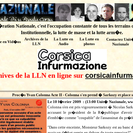
ation Nationale, c'est l'occupation constante de tous les terrains 
Institutionnelle, la lutte de masse et la lutte arm�e.
Archives de
la
La Lutte en
La Lutte en
Contactez Unit
te en Vid�os
LLN
Audio
photos
Naziunale
corsicainfurm
hives de la LLN en ligne sur
Proc�s Yvan Colonna Acte II - Colonna s'en prend � Sarkozy et place s
Le 10 f�vrier 2009 : (
13:00
Unit� Naziunale,
ww
Colonna s'en est pris vigoureusement � Nicolas Sar
accusant le pr�sident de la R�publique d'avoir 
d'embl�e comme "coupable" de l'assassinat du pr�fe
"Dans cette enceinte, Monsieur Sarkozy est au banc des 
avoir un d�bat serein en dehors de toute pression?",