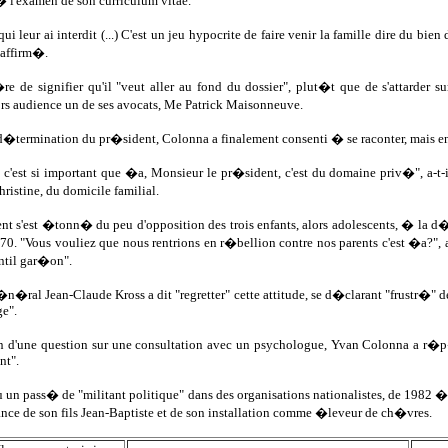
� l'examen de son curriculum vitae.
qui leur ai interdit (...) C'est un jeu hypocrite de faire venir la famille dire du bi
l affirm�.
 de signifier qu'il "veut aller au fond du dossier", plut�t que de s'attarder sur 
ors audience un de ses avocats, Me Patrick Maisonneuve.
d�termination du pr�sident, Colonna a finalement consenti � se raconter, mais e
e c'est si important que �a, Monsieur le pr�sident, c'est du domaine priv�", a-
istine, du domicile familial.
t s'est �tonn� du peu d'opposition des trois enfants, alors adolescents, � la d�c
. "Vous vouliez que nous rentrions en r�bellion contre nos parents c'est �a?", a 
ntil gar�on".
n�ral Jean-Claude Kross a dit "regretter" cette attitude, se d�clarant "frustr�" 
ge".
on d'une question sur une consultation avec un psychologue, Yvan Colonna a r�
nt".
u un pass� de "militant politique" dans des organisations nationalistes, de 1982
ance de son fils Jean-Baptiste et de son installation comme �leveur de ch�vres.