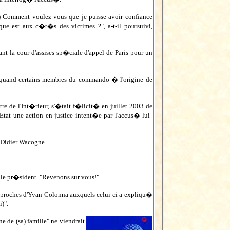
..) Comment voulez vous que je puisse avoir confiance
e est aux c�t�s des victimes ?", a-t-il poursuivi,
t la cour d'assises sp�ciale d'appel de Paris pour un
quand certains membres du commando � l'origine de
e de l'Int�rieur, s'�tait f�licit� en juillet 2003 de
l'Etat une action en justice intent�e par l'accus� lui-
t Didier Wacogne.
u le pr�sident. "Revenons sur vous!"
s proches d'Yvan Colonna auxquels celui-ci a expliqu�
i)".
 de (sa) famille" ne viendrait