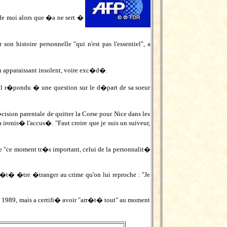
en de moi alors que �a ne sert �
son histoire personnelle "qui n'est pas l'essentiel", a
n apparaissant insolent, voire exc�d�.
t-il r�pondu � une question sur le d�part de sa soeur
ision parentale de quitter la Corse pour Nice dans les
ironis� l'accus�. "Faut croire que je suis un suiveur,
de "ce moment tr�s important, celui de la personnalit�
p�t� �tre �tranger au crime qu'on lui reproche : "Je
 � 1989, mais a certifi� avoir "arr�t� tout" au moment