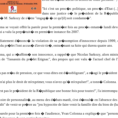
"Ici c'est un proc�s politique, un proc�s d'Etat (.
dans une justice o� le pr�sident de la R�publiqu
 � M. Sarkozy de s'�tre "engag� � ce qu'(il) soit condamn�".
na se voyait offrir la parole pour la premi�re fois au proc�s entam� lundi devan
ui a valu la perp�tuit� en premi�re instance fin 2007.
iatement d�nonc� la violation de sa pr�somption d'innocence depuis 1999, 
t du pr�fet l'ont accus� d'avoir tir�, entra�nant sa fuite qui durera quatre ans.
na, qui a r�affirm� son innocence, a rappel� que Nicolas Sarkozy, alors ministr
on de "l'assassin du pr�fet Erignac", des propos qui ont valu � l'actuel chef de 
a pas re�u de pression, ce que vous dites est d�sobligeant", a r�agi le pr�siden
e n'ai plus le droit de m'exprimer, vous n'avez qu'� m'expulser!", a tonn� Colonna.
est pas le pr�sident de la R�publique une bonne fois pour toutes!", l'a interromp
atoire de personnalit�, au menu des d�bats mardi, s'est d�roul� en l'absence de
dit" de venir se pr�ter au "jeu hypocrite de faire venir la famille dire du bien de (lu
parole pour la premi�re fois � l'audience, Yvan Colonna a expliqu� que "personne