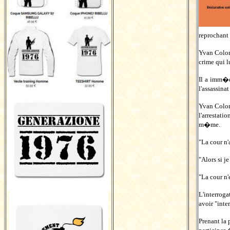
reprochant
Yvan Colon
crime qui l
Il a imm�d
l'assassina
Yvan Colon
l'arrestati
m�me.
"La cour n'
"Alors si j
"La cour n'
L'interrog
avoir "inter
Prenant la 