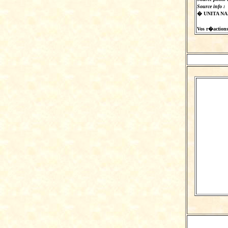
Source info :
� UNITA N
Vos r�actions s