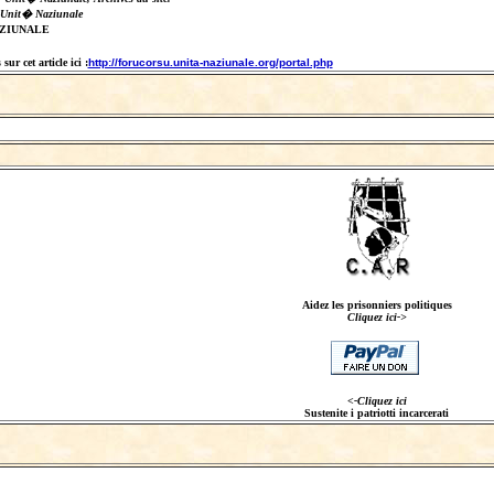
 Unit� Naziunale
AZIUNALE
ur cet article ici :
http://forucorsu.unita-naziunale.org/portal.php
Aidez les prisonniers politiques
Cliquez ici->
<-Cliquez ici
Sustenite i patriotti incarcerati