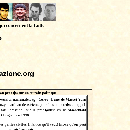
qui concernent la Lutte
�
azione.org
on proc�s sur un terrain politique
w.unita-naziunale.org
- Corse - Lutte de Masse)
Yvan
kozy, mardi au deuxi�me jour de son proc�s en appel,
fait "pression" sur la proc�dure en le pr�sentant
t Erignac en 1998.
parties civiles, il fait ce qu'il veut! Est-ce qu'on peut
 a interrog� l'accus�.