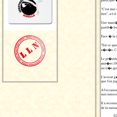
participer 
"C'est moi 
rien", a-t-i
Une mani�re
justifi� h
Face � la 
"Est ce qu
a�n�e, Chr
Le pr�siden
ann�es 1970
un tr�s ge
L'avocat g�
que l'on ju
A l'occasi
suis innoce
Il a reconn
de la naiss