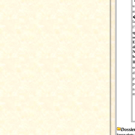
"
u
m
�
l
l
s
E
d
N
b
c
d
p
p
n
m
Dossie
Source photo 