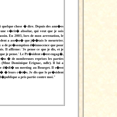
 quelque chose � dire. Depuis des ann�es
a une v�rit� absolue, qui veut que je sois
ssin. En 2003, lors de mon arrestation, le
dent a ass�n� que j��tais le meurtrier.
y a de pr�somption d�innocence que pour
is. Il affirme: 'Je pense ce que je dis, et je
 que je pense.' Le Pr�sident s�est engag�,
re�u � de nombreuses reprises les parties
es (Mme Dominique Erignac, ndlr). Il lui a
d�di� un meeting au Bourget. Il s�est
� � leurs c�t�s. Je dis que le pr�sident
R�publique a pris partie contre moi."