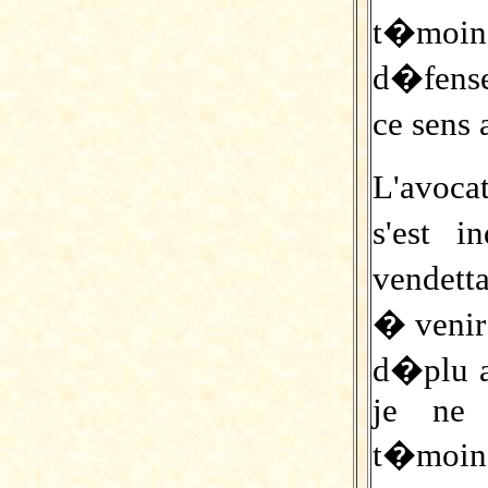
t�moin
d�fens
ce sens 
L'avoc
s'est 
vendett
� venir
d�plu a
je ne 
t�mo