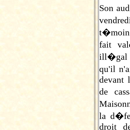
Son au
vendre
t�moin,
fait va
ill�gal
qu'il n
devant l
de cas
Maisonn
la d�fe
droit d