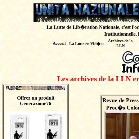
La Lutte de Lib�ration Nationale, c'est l'oc
Institutionnelle,
Archives de
la
Accueil
La Lutte en Vid�os
LLN
Les archives de la LLN en
Offrez un produit
Revue de Press
Generazione76
Proc�s Colon