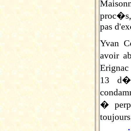
Maisonn
proc�s, 
pas d'ex
Yvan C
avoir a
Erignac
13 d�
condam
� perp
toujour