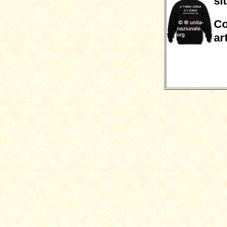
si
Co
ar