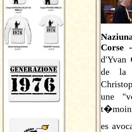
Naziun
Corse 
d'Yvan 
de la 
Christo
une "v
t�moins
es avoc