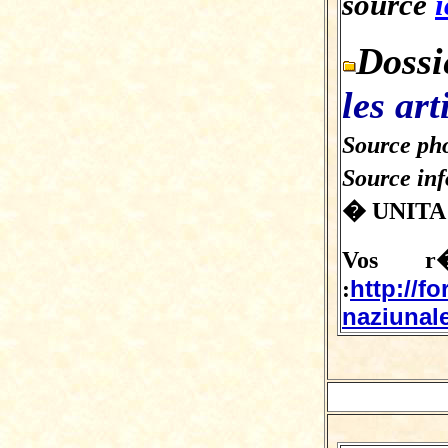
source
i
Dossi
les art
Source pho
Source in
� UNITA
Vos r�
http://f
:
naziunale