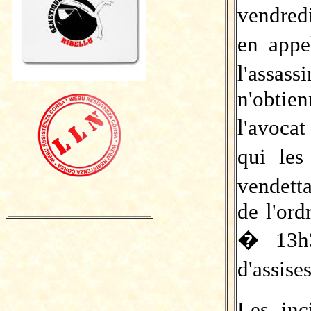
vendred
en appe
l'assas
n'obtien
l'avoca
qui le
vendett
de l'ord
� 13h3
d'assise
Les inc