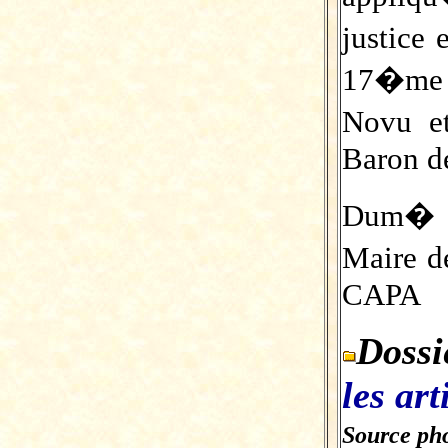
justice
17�me 
Novu e
Baron d
Dum� B
Maire d
CAPA
Dossi
les art
Source pho