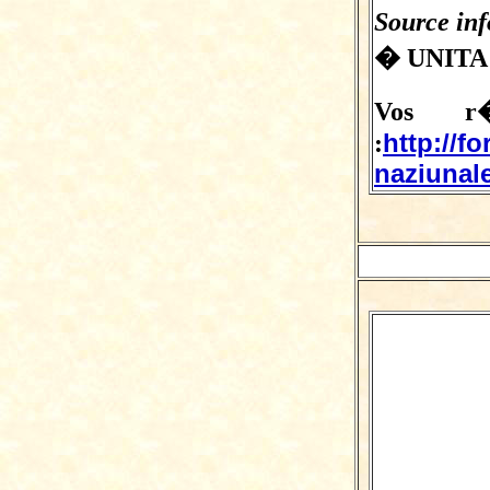
Source in
� UNITA
Vos r�
http://f
:
naziunale