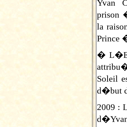
Yvan 
prison
la rais
Prince 
� L�Et
attrib
Soleil 
d�but 
2009 : 
d�Yvan 