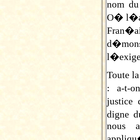
nom du
O� l�ac
Fran�
d�mon
l�exige
Toute la
: a-t-
justice
digne d
nous a
appliq