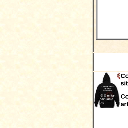
Co
si
Co
ar