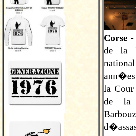
Corse -
de la 
nation
ann�es 
la Cou
de la
Barbouz
d�assas