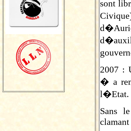
sont li
Civique
d�Auri
d�auxil
gouver
2007 : 
� a re
l�Etat.
Sans l
clamant