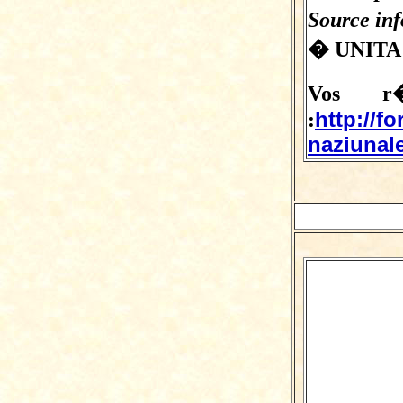
Source in
� UNITA
Vos r�
http://f
:
naziunale