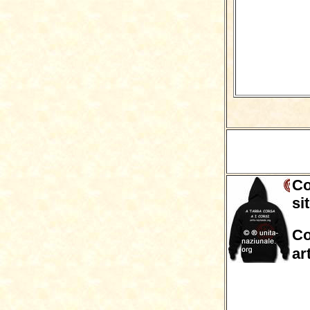
Co
si
Co
ar