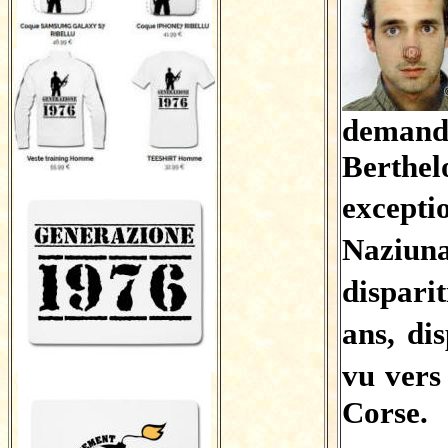
deman
Bert
excepti
Naziuna
dispari
ans, di
vu vers
Corse.