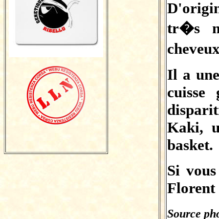
D'orig
tr�s m
cheveux
Il a une
cuisse 
dispari
Kaki, 
basket.
Si vous
Florent
Source pho