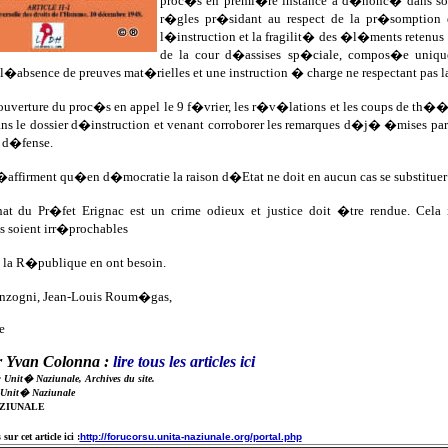
proc�s en premi�re instance a d�nonc� dans son
r�gles pr�sidant au respect de la pr�somption 
l�instruction et la fragilit� des �l�ments retenu
de la cour d�assises sp�ciale, compos�e uniqueme
 l�absence de preuves mat�rielles et une instruction � charge ne respectant pa
uverture du proc�s en appel le 9 f�vrier, les r�v�lations et les coups de th�
ans le dossier d�instruction et venant corroborer les remarques d�j� �mises par
a d�fense.
r�affirment qu�en d�mocratie la raison d�Etat ne doit en aucun cas se substitue
at du Pr�fet Erignac est un crime odieux et justice doit �tre rendue. Cela 
 soient irr�prochables
t la R�publique en ont besoin.
nzogni, Jean-Louis Roum�gas,
e
r Yvan Colonna :
lire
tous les articles ici
: Unit� Naziunale, Archives du site.
 Unit� Naziunale
AZIUNALE
ur cet article ici :
http://forucorsu.unita-naziunale.org/portal.php