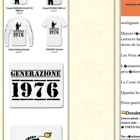
soulignant
Depuis l�o
carences d
droits de l
Les Verts 
L�assassin
proc�dures
La Corse e
Djamila So
Porte-parol
Dossie
Source photo 
Source info :
� UNITA N
Vos r�actions s