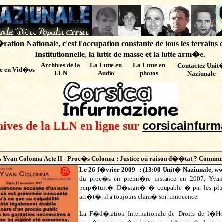
ation Nationale, c'est l'occupation constante de tous les terrains 
Institutionnelle, la lutte de masse et la lutte arm�e.
Archives de
la
La Lutte en
La Lutte en
Contactez Unit
te en Vid�os
LLN
Audio
photos
Naziunale
corsicainfurm
hives de la LLN en ligne sur
 Yvan Colonna Acte II -
Proc�s Colonna : Justice ou raison d��tat ?
Communi
Le 26 f�vrier 2009 : (
13:00
Unit� Naziunale,
ww
du proc�s en premi�re instance en 2007, Y
perp�tuit�. D�sign� � coupable � par les plu
arr�t�, il a toujours clam� son innocence.
La F�d�ration Internationale de Droits de l�H