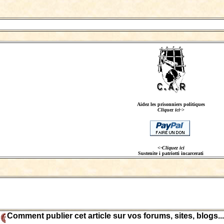
Aidez les prisonniers politiques
Cliquez ici->
<-Cliquez ici
Sustenite i patriotti incarcerati
Comment publier cet article sur vos forums, sites, blogs...