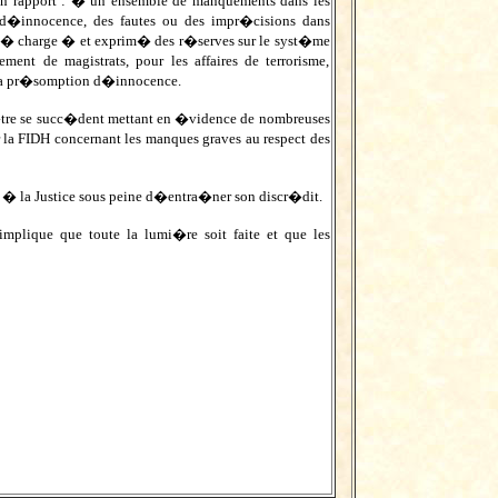
 rapport : � un ensemble de manquements dans les
d�innocence, des fautes ou des impr�cisions dans
s � charge � et exprim� des r�serves sur le syst�me
nt de magistrats, pour les affaires de terrorisme,
s la pr�somption d�innocence.
�tre se succ�dent mettant en �vidence de nombreuses
 la FIDH concernant les manques graves au respect des
r � la Justice sous peine d�entra�ner son discr�dit.
implique que toute la lumi�re soit faite et que les