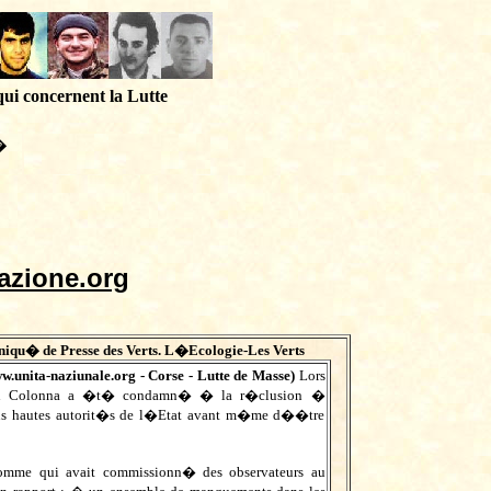
qui concernent la Lutte
�
azione.org
qu� de Presse des Verts. L�Ecologie-Les Verts
w.unita-naziunale.org
- Corse - Lutte de Masse)
Lors
van Colonna a �t� condamn� � la r�clusion �
s hautes autorit�s de l�Etat avant m�me d��tre
omme qui avait commissionn� des observateurs au