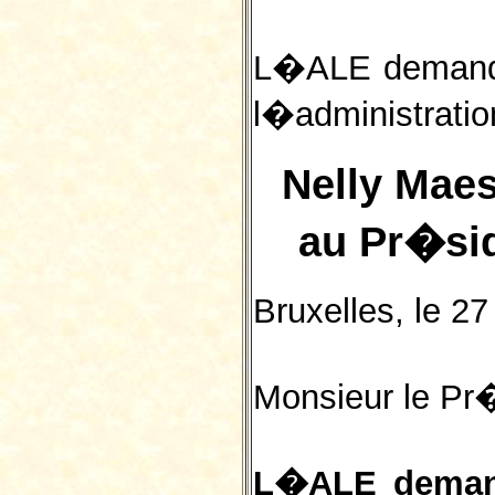
L�ALE demande
l�administration
Nelly Mae
au Pr�si
Bruxelles, le 2
Monsieur le Pr
L�ALE demand