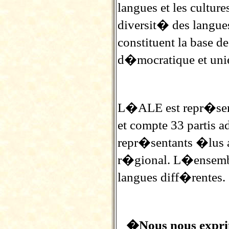
langues et les cultur
diversit� des langue
constituent la base 
d�mocratique et uni
L�ALE est repr�sen
et compte 33 partis a
repr�sentants �lus 
r�gional. L�ensembl
langues diff�rentes.
�Nous nous expri