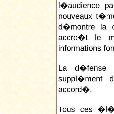
l�audience pa
nouveaux t�mo
d�montre la co
accro�t le m
informations f
La d�fense 
suppl�ment 
accord�.
Tous ces �l�