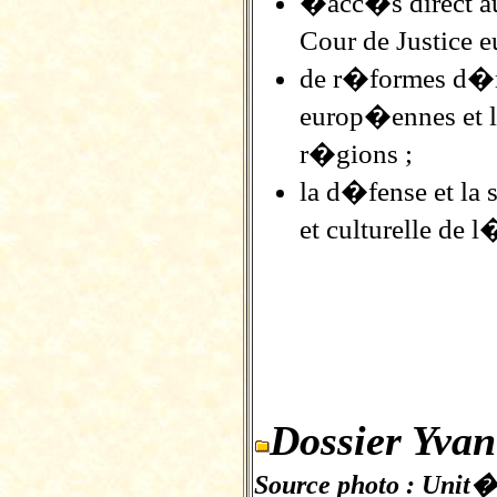
�acc�s direct au
Cour de Justice 
de r�formes d�mo
europ�ennes et 
r�gions ;
la d�fense et la 
et culturelle de 
Dossier Yva
Source photo : Unit� 