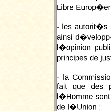
Libre Europ�enn
- les autorit�s
ainsi d�velopp
l�opinion publ
principes de ju
- la Commissio
fait que des 
l�Homme sont 
de l�Union ;