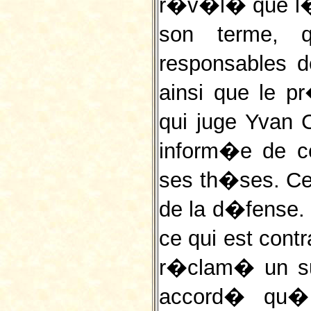
r�v�l� que l
son terme, 
responsables de
ainsi que le p
qui juge Yvan
inform�e de ce
ses th�ses. Ce 
de la d�fense
ce qui est cont
r�clam� un s
accord� qu� 