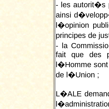
- les autorit�s
ainsi d�velopp
l�opinion publ
principes de ju
- la Commissio
fait que des 
l�Homme sont 
de l�Union ;
L�ALE demande
l�administration