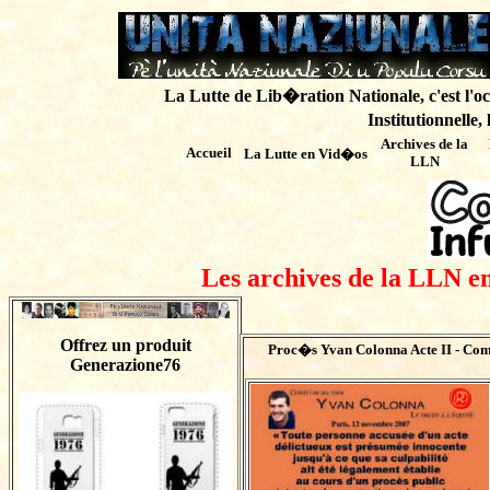
La Lutte de Lib�ration Nationale, c'est l'oc
Institutionnelle,
Archives de
la
Accueil
La Lutte en Vid�os
LLN
Les archives de la LLN en
Offrez un produit
Proc�s Yvan Colonna Acte II -
Comm
Generazione76