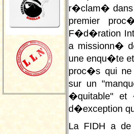
r�clam� dans u
premier proc
F�d�ration Int
a missionn� d
une enqu�te et
proc�s qui ne 
sur un "manqu
�quitable" et 
d�exception q
La FIDH a de 