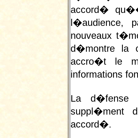
accord� qu��
l�audience, 
nouveaux t�mo
d�montre la co
accro�t le m
informations f
La d�fense 
suppl�ment 
accord�.