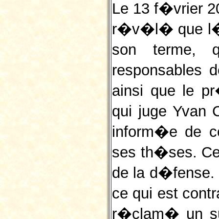
Le 13 f�vrier 20
r�v�l� que l
son terme, 
responsables de
ainsi que le p
qui juge Yvan
inform�e de ce
ses th�ses. Ce 
de la d�fense
ce qui est cont
r�clam� un s