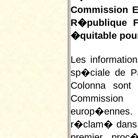
Commission E
R�publique F
�quitable pou
Les informatio
sp�ciale de P
Colonna sont i
Commission
europ�ennes.
r�clam� dans u
premier proc