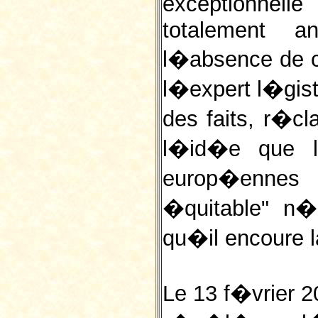
exceptionnel
totalement a
l�absence de co
l�expert l�gist
des faits, r�c
l�id�e que le
europ�ennes 
�quitable" n
qu�il encoure l
Le 13 f�vrier 20