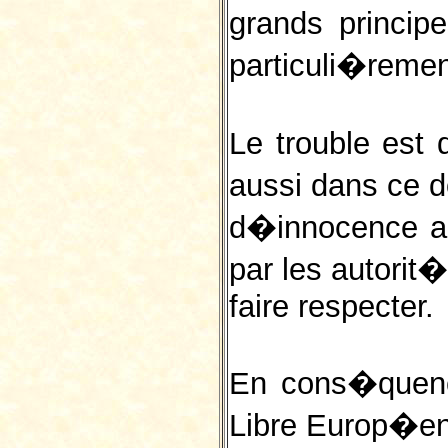
grands princip
particuli�reme
Le trouble est
aussi dans ce d
d�innocence a 
par les autorit�
faire respecter.
En cons�quence
Libre Europ�enn