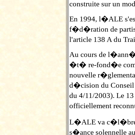
construite sur un mod
En 1994, l�ALE s'est
f�d�ration de parti
l'article 138 A du Tr
Au cours de l�ann�e
�t� re-fond�e comme
nouvelle r�glement
d�cision du Conseil
du 4/11/2003). Le 1
officiellement recon
L�ALE va c�l�brer
s�ance solennelle a