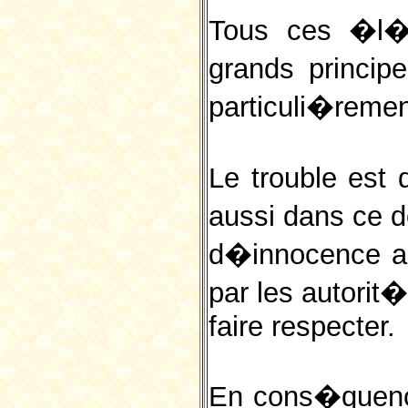
Tous ces �l�
grands princip
particuli�reme
Le trouble est
aussi dans ce d
d�innocence a 
par les autorit�
faire respecter.
En cons�quence