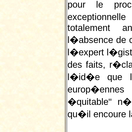
pour le proc
exceptionnel
totalement a
l�absence de co
l�expert l�gist
des faits, r�c
l�id�e que le
europ�ennes 
�quitable" n
qu�il encoure l