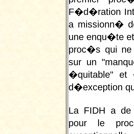
F�d�ration Int
a missionn� d
une enqu�te et
proc�s qui ne 
sur un "manqu
�quitable" et 
d�exception q
La FIDH a de 
pour le proc