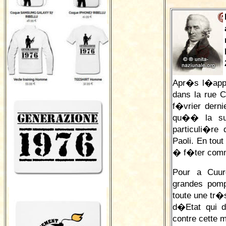
Apr�s l�appo
dans la rue 
f�vrier dern
qu�� la sub
particuli�re
Paoli. En tou
� f�ter comme
Pour a Cuur
grandes pom
toute une tr
d�Etat qui d
contre cette