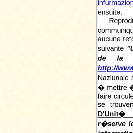
infurmazio
ensuite, 
Reprodu
communiqu
aucune reto
suivante
"
de la L
http://www
Naziunale 
� mettre � 
faire circu
se trouve
D'Unit� 
r�serve le