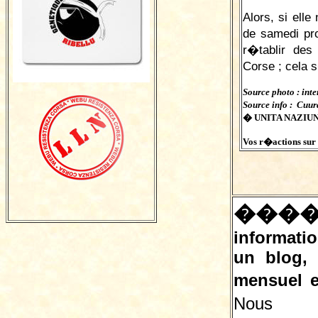
Alors, si ell
de samedi pr
r�tablir des
Corse ; cela 
Source photo : inte
Source info : Cuu
� UNITA NAZIUNA
Vos r�actions sur c
���
informatio
un blog,
mensuel e
Nous 