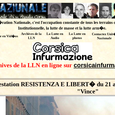
ation Nationale, c'est l'occupation constante de tous les terrains 
Institutionnelle, la lutte de masse et la lutte arm�e.
Archives de
la
La Lutte en
La Lutte en
Contactez Unit
te en Vid�os
LLN
Audio
photos
Naziunale
corsicainfurm
hives de la LLN en ligne sur
estation RESISTENZA E LIBERT� du 21 avr
"Vince"