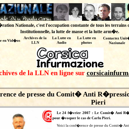
ation Nationale, c'est l'occupation constante de tous les terrains 
Institutionnelle, la lutte de masse et la lutte arm�e.
Archives de
la
La Lutte en
La Lutte en
Contactez Unit
te en Vid�os
LLN
Audio
photos
Naziunale
chives de la LLN en ligne sur
corsicainfurm
ence de presse du Comit� Anti R�pression
Pieri
Le 24 f�vrier 2007 : Le Comit� Anti R�p
pour �voquer le cas de Carlu Pieri.
Voici la conf�rence de presse du Comit� Ant