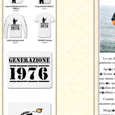
Le cas d
patriotes co
Apr�s l�
� fixette 
une meute 
proc�s qu
d�abus de 
d�affaire 
Comme da
moment pou
Malgr� 
soigner au