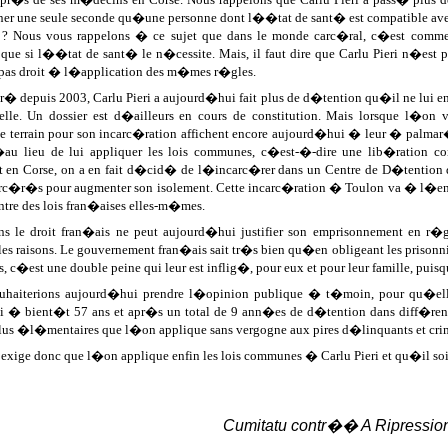
ner une seule seconde qu�une personne dont l��tat de sant� est compatible avec 
r ? Nous vous rappelons � ce sujet que dans le monde carc�ral, c�est comme d
r que si l��tat de sant� le n�cessite. Mais, il faut dire que Carlu Pieri n�est 
as droit � l�application des m�mes r�gles.
� depuis 2003, Carlu Pieri a aujourd�hui fait plus de d�tention qu�il ne lui en r
elle. Un dossier est d�ailleurs en cours de constitution. Mais lorsque l�o
 terrain pour son incarc�ration affichent encore aujourd�hui � leur � palma
u lieu de lui appliquer les lois communes, c�est-�-dire une lib�ration cond
t en Corse, on a en fait d�cid� de l�incarc�rer dans un Centre de D�tention d
arc�r�s pour augmenter son isolement. Cette incarc�ration � Toulon va � l�en
re des lois fran�aises elles-m�mes.
ns le droit fran�ais ne peut aujourd�hui justifier son emprisonnement en r�g
 les raisons. Le gouvernement fran�ais sait tr�s bien qu�en obligeant les prisonn
, c�est une double peine qui leur est inflig�, pour eux et pour leur famille, 
uhaiterions aujourd�hui prendre l�opinion publique � t�moin, pour qu�ell
 � bient�t 57 ans et apr�s un total de 9 ann�es de d�tention dans diff�rentes
 plus �l�mentaires que l�on applique sans vergogne aux pires d�linquants et crim
xige donc que l�on applique enfin les lois communes � Carlu Pieri et qu�il so
Cumitatu contr�� A Ripressio