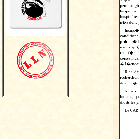
peut imagi
hospitalie
hospitalie
n�a donc p
Incarc�r
conditionn
pr�par� le
mieux qu�a
transf�ran
corses inc
� l�encont
Rien da
rechercher
des ann�es
Nous so
homme, qui
droits les
Le CAR e