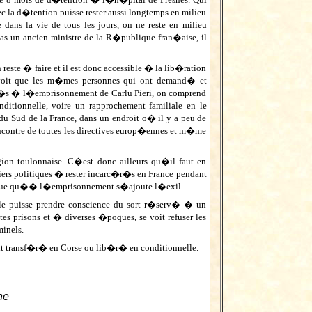
la d�tention puisse rester aussi longtemps en milieu
ans la vie de tous les jours, on ne reste en milieu
pas un ancien ministre de la R�publique fran�aise, il
este � faire et il est donc accessible � la lib�ration
n voit que les m�mes personnes qui ont demand� et
r�s � l�emprisonnement de Carlu Pieri, on comprend
itionnelle, voire un rapprochement familiale en le
u Sud de la France, dans un endroit o� il y a peu de
contre de toutes les directives europ�ennes et m�me
ion toulonnaise. C�est donc ailleurs qu�il faut en
iers politiques � rester incarc�r�s en France pendant
puisque qu�� l�emprisonnement s�ajoute l�exil.
e puisse prendre conscience du sort r�serv� � un
 prisons et � diverses �poques, se voit refuser les
inels.
it transf�r� en Corse ou lib�r� en conditionnelle.
ne