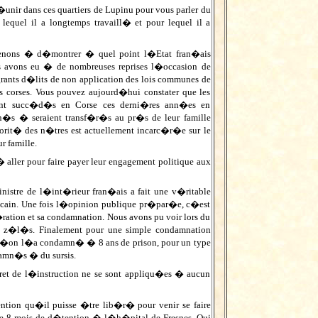
nir dans ces quartiers de Lupinu pour vous parler du
 lequel il a longtemps travaill� et pour lequel il a
 tenons � d�montrer � quel point l�Etat fran�ais
us avons eu � de nombreuses reprises l�occasion de
grants d�lits de non application des lois communes de
es corses. Vous pouvez aujourd�hui constater que les
 sont succ�d�s en Corse ces derni�res ann�es en
�s � seraient transf�r�s au pr�s de leur famille
it� des n�tres est actuellement incarc�r�e sur le
ur famille.
 aller pour faire payer leur engagement politique aux
inistre de l�int�rieur fran�ais a fait une v�ritable
cain. Une fois l�opinion publique pr�par�e, c�est
ration et sa condamnation. Nous avons pu voir lors du
s z�l�s. Finalement pour une simple condamnation
qu�on l�a condamn� � 8 ans de prison, pour un type
damn�s � du sursis.
ecret de l�instruction ne se sont appliqu�es � aucun
ntion qu�il puisse �tre lib�r� pour venir se faire
 de 8 mois de d�tention � l�h�pital de Fresnes. Qui