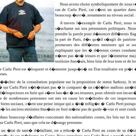
Nous avons choisi symboliquement de nous r�u
cas de Carlu Pieri, car c�est un quartier dans
beaucoup �uvr�, notamment au niveau social.
A travers l�exemple de Carlu Pieri, nous
s�acharne sur nos prisonniers politiques. No
prendre la parole pour d�noncer diff�rents fla
la part de Paris, d�s qu�il s�agit de patriot
promesses des diff�rents ministres qui se
expliquant que les � d�tenus corses condamn
n�ont pas �t� tenues et que l�immense major
territoire fran�ais, bien loin de leur terre et de le
e Carlu Pieri est �loquent et d�montre jusqu�o� un Etat totalitaire est pr�t �
rses.
�chec de la consultation populaire sur la proposition de statut Sarkozy, le m
� sur Carlu Pieri n�h�sitant pas � le comparer � un c�l�bre mafioso am�ri
d�inspecteurs en furie qui s�est lanc�e � ses trousses, pour obtenir son incarc�
e de nombreuses personnes ont mis en cause les m�thodes de ces inspecteur
biens sociaux, c�est une peine inique qui a �t� inflig�e � Carlu Pieri puis
o� les anciens ministres fran�ais ne font m�me pas de garde-�-vue et sont con
ns beaucoup d�affaires concernant des nationalistes corses, les lois sur le s
r Carlu Pieri, sans que cela ne d�range personne.
un �tat de sant� d�faillant, on a refus� � Carlu Pieri au cours de sa d�te
 pr�s de ses m�decins en Corse. Nous rappelons que Carlu Pieri a pass� plus