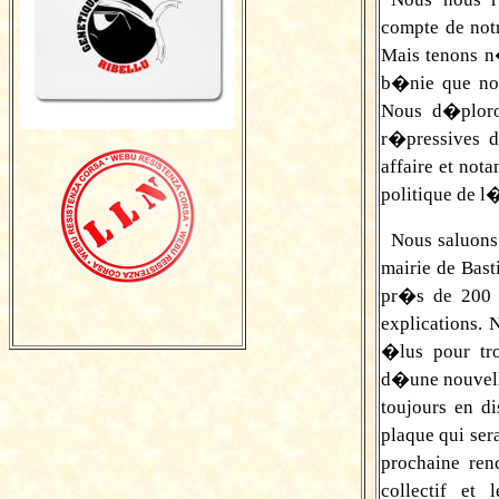
compte de notr
Mais tenons n
b�nie que no
Nous d�ploro
r�pressives d
affaire et not
politique de 
Nous saluons
mairie de Bast
pr�s de 200 
explications.
�lus pour tr
d�une nouvelle
toujours en d
plaque qui ser
prochaine ren
collectif e