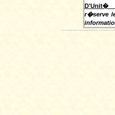
D'Unit� 
r�serve le
informati