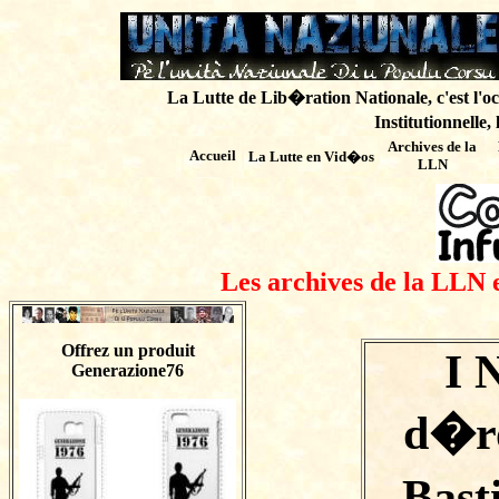
La Lutte de Lib�ration Nationale, c'est l'oc
Institutionnelle,
Archives de
la
Accueil
La Lutte en Vid�os
LLN
Les archives de la LLN 
Offrez un produit
I 
Generazione76
d�ro
Bast