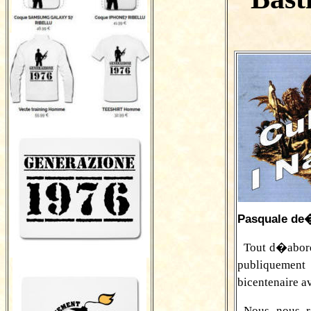
Pasquale de�
Tout d�abord
publiquement
bicentenaire a
Nous nous r