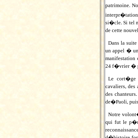
patrimoine. No
interpr�tatio
si�cle. Si tel
de cette nouve
Dans la suit
un appel � un
manifestation
24 f�vrier � pa
Le cort�ge 
cavaliers, des
des chanteurs
de�Paoli, pui
Notre volont
qui fut le p�
reconnaissance
d�histoire fo