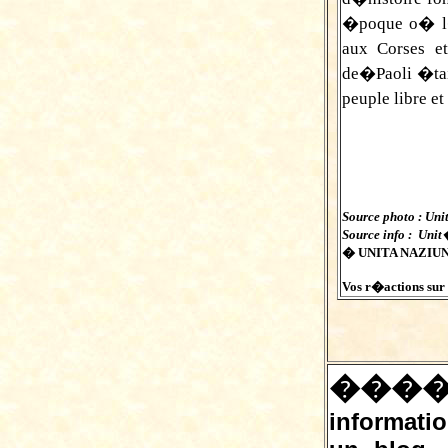
�poque o� l�o
aux Corses e
de�Paoli �tai
peuple libre e
Source photo : Uni
Source info : Uni
� UNITA NAZIUNA
Vos r�actions sur c
���
informatio