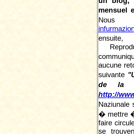
un blog,
mensuel e
Nous 
infurmazio
ensuite, 
Reprodu
communiqu
aucune reto
suivante
"
de la L
http://www
Naziunale 
� mettre � 
faire circu
se trouve