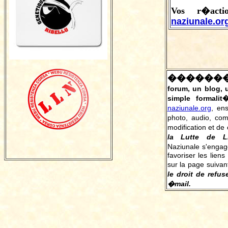
Vos r�act
naziunale.or
������
forum, un blog,
simple formalit
naziunale.org
, en
photo, audio, co
modification et de 
la Lutte de L
Naziunale s'engag
favoriser les liens
sur la page suivan
le droit de refus
�mail.