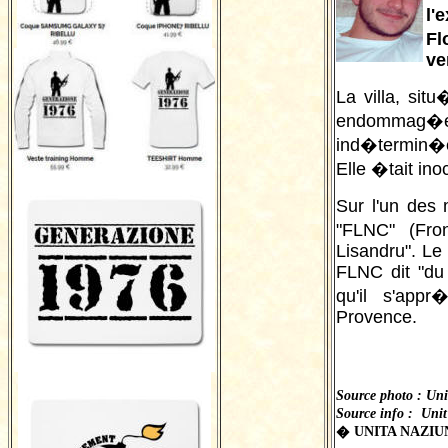
l'
Fl
ve
La villa, si
endommag�e
ind�termin�e
Elle �tait in
Sur l'un des
"FLNC" (Fro
Lisandru". Le 
FLNC dit "du
qu'il s'app
Provence.
Source photo : Uni
Source info : Uni
� UNITA NAZIUN