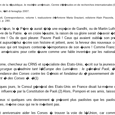
n de la r�publique, le mod�le am�ricain, Centre d��tudes et de recherches internationales (CE
n, l�8 di ferraghju 2007.
oli, Correspondance, volume I, traduzzione d�Antone Maria Graziani, edizione Alain Piazzola,
, p. 280.
re l�un, le � P�re � aurait �t� une esp�ce de Gandhi, ou de Martin Lut
re de la Patrie. � en croire l�autre, la raison de sa gloire serait d�avoir
 rire ! Ou de quoi pleurer. Pauvre Paoli ! Ceux qui avaient oubli� son 
 aujourd�hui �crire son histoire et jettent, avec la ferveur des nouveaux c
 ceux qui ont toujours contest� l�importance de son �uvre ! Comme Fran
s am�ricains pour cette �uvre comme une fable invent�e par les national
rne, chercheur au CRNS et sp�cialiste des Etats-Unis, �crit sur la jeune
ycurgue qu�admire tant l�Europe des Lumi�res : le g�n�ral Paoli, � 
dance des Corses contre les G�nois et fondateur du � gouvernement de
nt � des Corses �. �
(1)
elques jours, le Consul g�n�ral des Etats-Unis en France disait lui-m�m
influenc� par la Constitution de Paoli.(2) Alors, Pomponi et ses amis, laisson
ieux si quelques uns deviennent � pr�sent plus paolistes que les paolis
tes, m�me ceux qui ne le m�ritent pas.
t anniversaire aider les Corses � trouver la voie de l�Union, car co