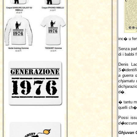
inc� u ferv
Senza par
di i babbi
Denis La
S�identifi
a guerra 
chjamatu 
dichjarazi
d�.
� tantu me
quelli ch�
Possi is
d�accunsen
Ghjuvan 