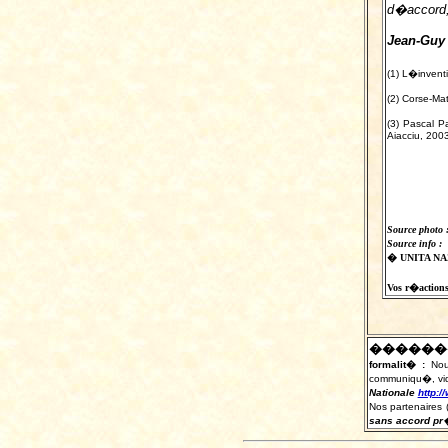
d�accord, 
Jean-Guy
(1) L�invent
(2) Corse-Mat
(3) Pascal P
Aiacciu, 2003
Source photo 
Source info :
� UNITA NAZ
Vos r�actions 
������
formalit� :
Nou
communiqu�, vid�
Nationale
http:/
Nos partenaires 
sans accord pr