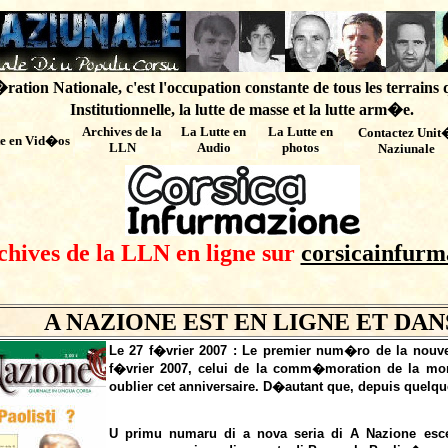
ation Nationale, c'est l'occupation constante de tous les terrains 
Institutionnelle, la lutte de masse et la lutte arm�e.
Archives de
la
La Lutte en
La Lutte en
Contactez Unit
te en Vid�os
LLN
Audio
photos
Naziunale
chives de la LLN en ligne sur
corsicainfurm
A NAZIONE EST EN LIGNE ET DAN
Le 27 f�vrier 2007 : Le premier num�ro de la nouv
f�vrier 2007, celui de la comm�moration de la mort
oublier cet anniversaire. D�autant que, depuis quel
U primu numaru di a nova seria di A Nazione esce 