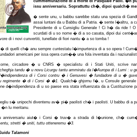
cummemurazione di a morte di Pasquale Paoli. �n pu
issu anniversariu. Soprattuttu ch�, dipoi qualch� mese
� sente unu, u babbu sarebbe statu una spezia di Gandh
assai luntani da u Babbu di a Patria. � sente l�altru, a 
Presidente di u Cunsigliu Generale ! Ci h� da ride ! 
scurdati di u so nome � di a so casata, dipoi dui cent�a
ore di i novi cunvertiti, tunellate di fiori nantu � a so tomba !
l� di quelli ch� anu sempre cuntestatu l�impurtenza di a so opera ! Cu
 fundadori americani per issa opera cum�� una fola inventata da i naziunalisti
corne, circadore � u CNRS � specialistu di i Stati Uniti, scrive 
cheghja tandu � u novu Licurgu tantu ammiratu da l�Auropa di i Lumi : u ge
d�indipendenza di i Corsi contru � i Genuvesi � fundadore di u � guv
u regimente � di i Corsi � �1.
Qualch� ghjornu f�, u Consule generale di
one d�indipendenza di u so paese era stata influenzata da a Custituzione p
gliu s� unipochi diventenu av� pi� paolisti ch� i paolisti. U babbu di a pat
 �n lu meritanu.
su anniversariu aiut� i Corsi � truv� a strada di l�unione, ch� cu
tu, stretti � uniti, tuttu otteneremu �3.
Guidu Talamoni