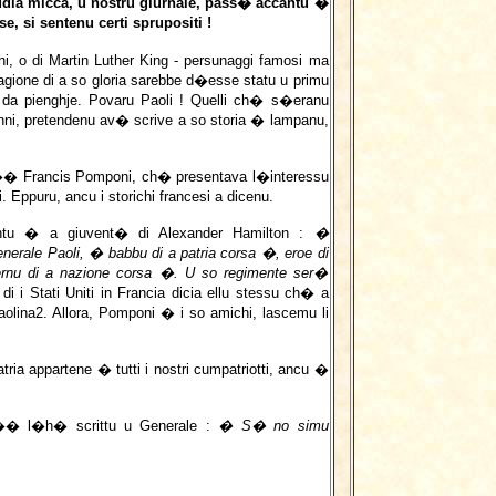
dia micca, u nostru giurnale, pass� accantu �
, si sentenu certi sprupositi !
i, o di Martin Luther King - persunaggi famosi ma
cagione di a so gloria sarebbe d�esse statu u primu
O da pienghje. Povaru Paoli ! Quelli ch� s�eranu
nni, pretendenu av� scrive a so storia � lampanu,
m�� Francis Pomponi, ch� presentava l�interessu
. Eppuru, ancu i storichi francesi a dicenu.
nantu � a giuvent� di Alexander Hamilton :
�
nerale Paoli, � babbu di a patria corsa �, eroe di
ernu di a nazione corsa �. U so regimente ser�
 i Stati Uniti in Francia dicia ellu stessu ch� a
aolina2. Allora, Pomponi � i so amichi, lascemu li
ria appartene � tutti i nostri cumpatriotti, ancu �
m�� l�h� scrittu u Generale :
� S� no simu