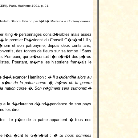
RI), Paris, Hachette,1991, p. 91.
 Istituto Storico Italiano per l�Et� Moderna e Contemporanea,
her King � personnages consid�rables mais assez
 �t� le premier Pr�sident du Conseil G�n�ral ! Il y
pr�nom et son patronyme, depuis deux cents ans,
onvertis, des tonnes de fleurs sur sa tombe ! Sans
cis Pomponi, qui pr�sentait l�int�r�t des p�res
istes. Pourtant, m�me les historiens fran�ais le
sse d�Alexander Hamilton :
� Il s�identifie alors au
p�re de la patrie corse �, h�ros de la guerre
 la nation corse �. Son r�giment sera surnomm�
e que la d�claration d�ind�pendance de son pays
s les dire.
tes. Le p�re de la patrie appartient � tous nos
mme l�a �crit le G�n�ral :
� Si nous sommes