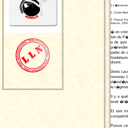
1.L�inventio
2. Corse-Mati
3. Pascal Pa
Aiacciu, 2003
� en croi
loin du P�
a de quoi
pr�tendent
parler de
fondateur
disent.
Denis Laco
nouveau L
d�ind�pen
le r�gime
Il y a qu
avait �t� 
Et tant m
compatrio
Puisse ce