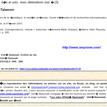
li�s et unis, nous obtiendrons tout �
.(3)
 Talamoni
ion de la r�publique, le mod�le am�ricain, Centre d��tudes et de recherches internationales (
in, le 8 f�vrier 2007.
aoli, Correspondance, volume I, traduction d�Antoine-Marie Graziani, �ditions Alain Piazzola
, p. 280.
http://www.anazione.com/
: Unit� Naziunale, Archives du site.
 Unit� Naziunale
IUNALE 1999 - 2007
sur cet article ici :
http://www.unita-naziunale.org/agora/viewforum.php?f=18
�
La reproduction des informations ou articles sur un site, un forum, un blog, un qu
s contacter par email �
infurmazione@"nospam"unita-naziunale.org
, ensuite, une fois l'
o, photo, dessins (etc..) sans aucune retouche ni modification et de citer la source suivante
/www.unita-naziunale.org/
"
.
Unit� Naziunale s'engage � citer les sources qui servent � mettre � jou
(sources) se trouvent sur la page suivante :
"
Les sites D'Unit� Naziunale
".
Unit� Naziunale s
�alable par �mail.