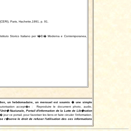
CERI), Paris, Hachette,1991, p. 91.
, Istituto Storico Italiano per l�Et� Moderna e Contemporanea,
otidien, un hebdomadaire, un mensuel est soumis � une simple
autorisation accept�e :
Reproduire le document photo, audio,
"Unit� Naziunale, Portail d'information de la Lutte de Lib�ration
r ce portail, pour favoriser les liens et faire circuler l'information.
e r�serve le droit de refuser l'utilisation des ces informations