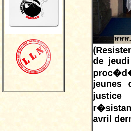
(Resiste
de jeudi
proc�d
jeunes 
justice
r�sista
avril der