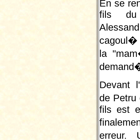
En se ren
fils du
Alessan
cagoul� 
la "mam�
demand� 
Devant 
de Petru
fils est 
finalem
erreur.