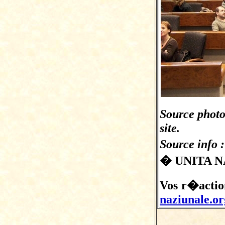
Source photo
site.
Source info 
� UNITA NA
Vos r�actions
naziunale.or