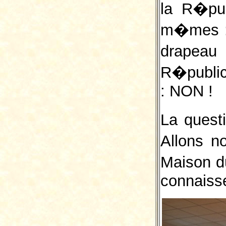
la R�pu
m�mes : 
drapeau 
R�public
: NON !
La quest
Allons n
Maison d
connaiss