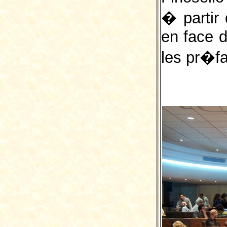
� partir 
en face 
les pr�f