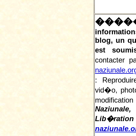
����
information
blog, un q
est soumi
contacter 
naziunale.or
:
Reproduir
vid�o, photo
modificatio
Naziunale,
Lib�ra
naziunale.o