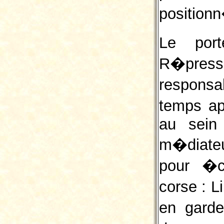
position
Le por
R�press
respons
temps ap
au sein
m�diateu
pour �c
corse : 
en garde