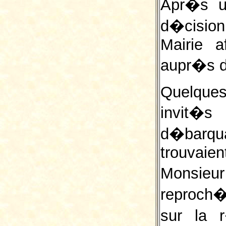
Apr�s un
d�cision
Mairie a
aupr�s d
Quelque
invit�
d�barqu
trouvai
Monsieur
reproch
sur la 