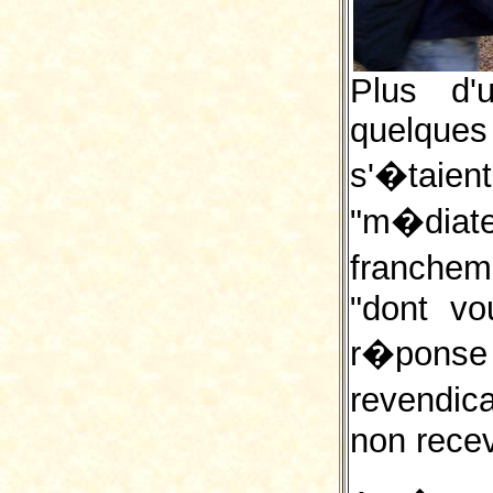
Plus d'
quelqu
s'�taie
"m�dia
franchem
"dont vo
r�pon
revendic
non recev