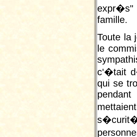
expr�s" p
famille.
Toute la
le commis
sympathis
c'�tait 
qui se t
pendant
mettaie
s�curi
person