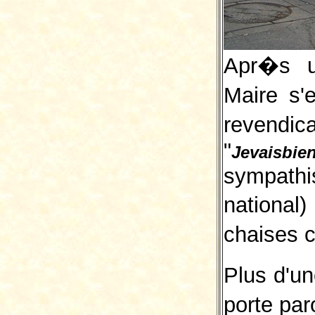
Apr�s u
Maire s'
revendi
"
Jevaisbie
sympathi
nationa
chaises c
Plus d'u
porte pa