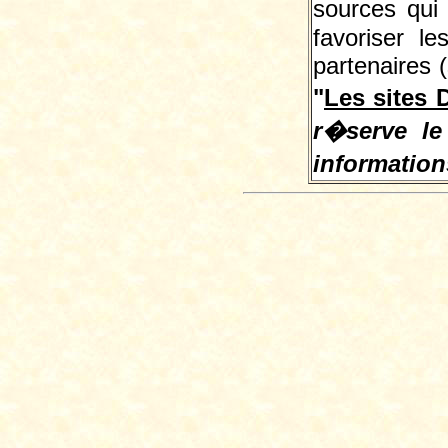
sources qui
favoriser le
partenaires 
"
Les sites 
r�serve le 
information