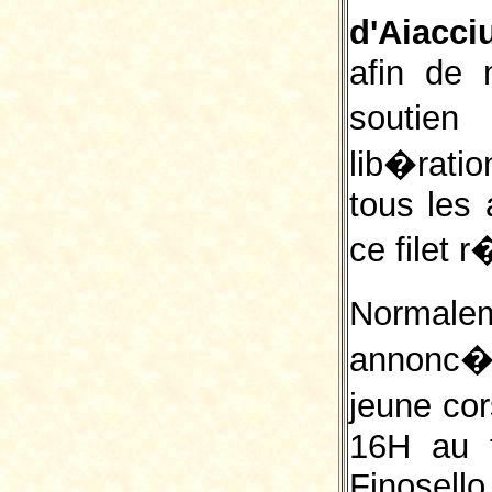
d'Aiacci
afin de 
soutien
lib�rati
tous les 
ce filet r
Normale
annonc�
jeune cor
16H au t
Finosello