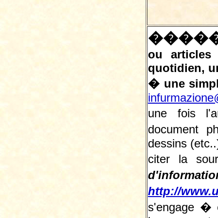
����
ou article
quotidien, 
� une simpl
infurmazione
une fois l'
document ph
dessins (etc.
citer la so
d'informati
http://www.u
s'engage � c