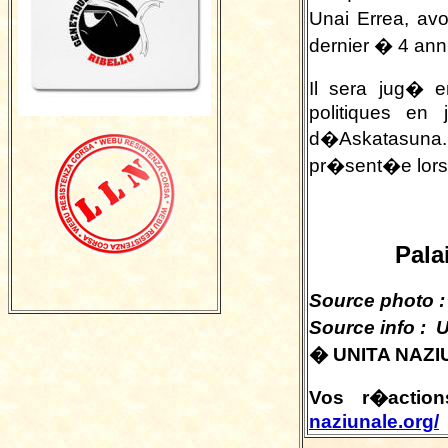
Unai Errea, av
dernier � 4 ann
Il sera jug� e
politiques en 
d�Askatasuna. 
pr�sent�e lors
Pala
Source photo :
Source info : 
� UNITA NAZIU
Vos r�action
naziunale.org/