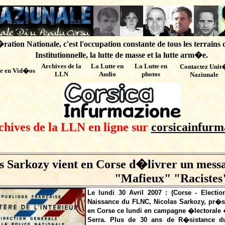
ation Nationale, c'est l'occupation constante de tous les terrains 
Institutionnelle, la lutte de masse et la lutte arm�e.
Archives de
la
La Lutte en
La Lutte en
Contactez Unit
te en Vid�os
LLN
Audio
photos
Naziunale
chives de la LLN en ligne sur
corsicainfurm
s Sarkozy vient en Corse d�livrer un mess
"Mafieux" "Racistes
Le lundi 30 Avril 2007 : (Corse - Electi
Naissance du FLNC, Nicolas Sarkozy, pr�sid
en Corse ce lundi en campagne �lectorale �
Serra. Plus de 30 ans de R�sistance d