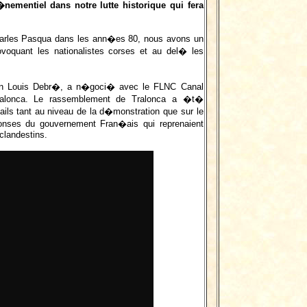
nementiel dans notre lutte historique qui fera
 Charles Pasqua dans les ann�es 80, nous avons un
ovoquant les nationalistes corses et au del� les
Jean Louis Debr�, a n�goci� avec le FLNC Canal
Tralonca. Le rassemblement de Tralonca a �t�
ls tant au niveau de la d�monstration que sur le
r�ponses du gouvernement Fran�ais qui reprenaient
 clandestins.