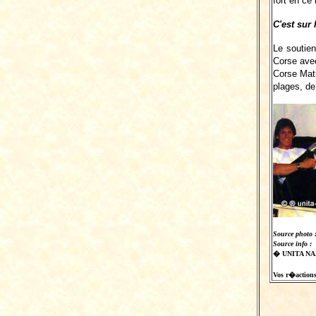
fort en ce
C'est sur
Le soutien
Corse avec
Corse Mati
plages, de
Source photo 
Source info :
� UNITA NAZ
Vos r�actions s