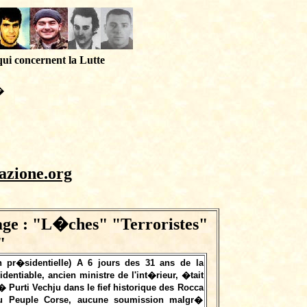
qui concernent la Lutte
�
azione.org
age : "L�ches" "Terroristes"
"
on pr�sidentielle) A 6 jours des 31 ans de la
entiable, ancien ministre de l'int�rieur, �tait
 Purti Vechju dans le fief historique des Rocca
u Peuple Corse, aucune soumission malgr�