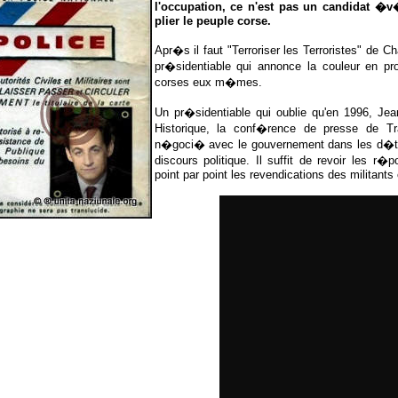
l'occupation, ce n'est pas un candidat �v�
plier le peuple corse.
Apr�s il faut "Terroriser les Terroristes" de
pr�sidentiable qui annonce la couleur en pr
corses eux m�mes.
Un pr�sidentiable qui oublie qu'en 1996, 
Historique, la conf�rence de presse de 
n�goci� avec le gouvernement dans les d�tai
discours politique. Il suffit de revoir les 
point par point les revendications des militants