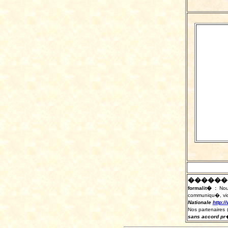
������
formalit� :
Nou
communiqu�, vid�
Nationale
http:/
Nos partenaires 
sans accord pr