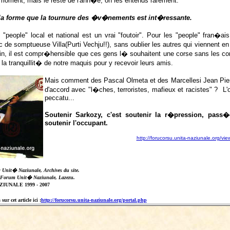
 moment, mais le reste de l'ann�e, on les entends rarement.
 la forme que la tournure des �v�nements est int�ressante.
 "people" local et national est un vrai "foutoir". Pour les "people" fran�
 de somptueuse Villa(Purti Vechju!!), sans oublier les autres qui viennent 
n, il est compr�hensible que ces gens l� souhaitent une corse sans les corses
 la tranquillit� de notre maquis pour y recevoir leurs amis.
Mais comment des Pascal Olmeta et des Marcellesi Jean Pierr
d'accord avec "l�ches, terroristes, mafieux et racistes" ? L
peccatu...
Soutenir Sarkozy, c'est soutenir la r�pression, pass�
soutenir l'occupant.
http://forucorsu.unita-naziunale.org/
: Unit� Naziunale, Archives du site.
 Forum Unit� Naziunale, Lazezu.
IUNALE 1999 - 2007
ur cet article ici :
http://forucorsu.unita-naziunale.org/portal.php