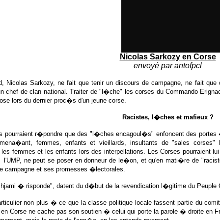
Nicolas Sarkozy en Corse
envoyé par
antofpcl
d, Nicolas Sarkozy, ne fait que tenir un discours de campagne, ne fait que
n chef de clan national. Traiter de "l�che" les corses du Commando Erignac 
e lors du dernier proc�s d'un jeune corse.
Racistes, l�ches et mafieux ?
s pourraient r�pondre que des "l�ches encagoul�s" enfoncent des portes �
ena�ant, femmes, enfants et vieillards, insultants de "sales corses" l
t les femmes et les enfants lors des interpellations. Les Corses pourraient l
 l'UMP, ne peut se poser en donneur de le�on, et qu'en mati�re de "raciste
de campagne et ses promesses �lectorales.
chjami � risponde", datent du d�but de la revendication l�gitime du Peuple 
rticulier non plus � ce que la classe politique locale fassent partie du co
n Corse ne cache pas son soutien � celui qui porte la parole � droite en F