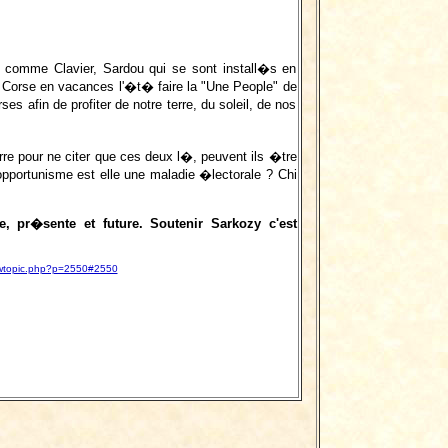
ais comme Clavier, Sardou qui se sont install�s en
en Corse en vacances l'�t� faire la "Une People" de
 afin de profiter de notre terre, du soleil, de nos
e pour ne citer que ces deux l�, peuvent ils �tre
'opportunisme est elle une maladie �lectorale ? Chi
e, pr�sente et future. Soutenir Sarkozy c'est
viewtopic.php?p=2550#2550