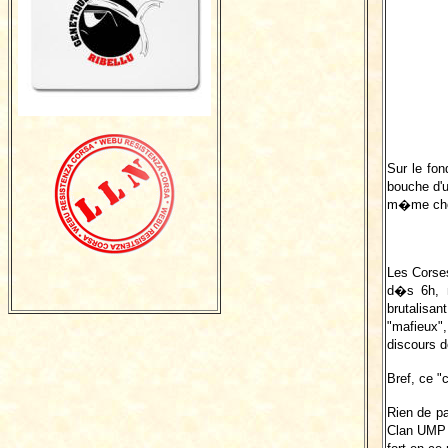
Sur le fon
bouche d'u
m�me chos
Les Corse
d�s 6h, m
brutalisan
"mafieux",
discours 
Bref, ce "
Rien de pa
Clan UMP e