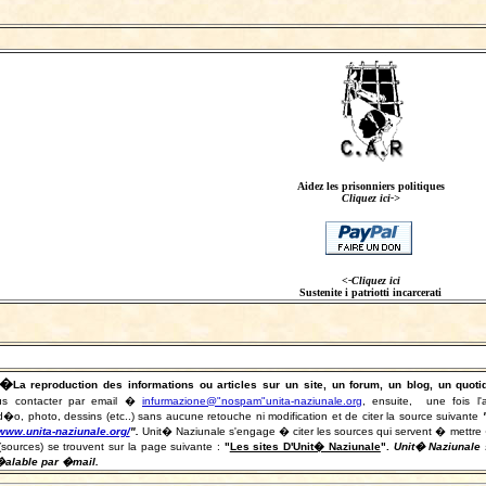
Aidez les prisonniers politiques
Cliquez ici->
<-Cliquez ici
Sustenite i patriotti incarcerati
�
La reproduction des informations ou articles sur un site, un forum, un blog, un qu
s contacter par email �
infurmazione@"nospam"unita-naziunale.org
, ensuite, une fois l'
o, photo, dessins (etc..) sans aucune retouche ni modification et de citer la source suivante
/www.unita-naziunale.org/
"
.
Unit� Naziunale s'engage � citer les sources qui servent � mettre � jou
(sources) se trouvent sur la page suivante :
"
Les sites D'Unit� Naziunale
".
Unit� Naziunale s
�alable par �mail.