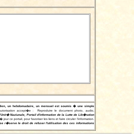
otidien, un hebdomadaire, un mensuel est soumis � une simple
autorisation accept�e :
Reproduire le document photo, audio,
"Unit� Naziunale, Portail d'information de la Lutte de Lib�ration
r ce portail, pour favoriser les liens et faire circuler l'information.
e r�serve le droit de refuser l'utilisation des ces informations