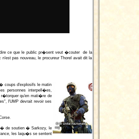
 dire ce que le public pr�sent veut �couter de la
n'est pas nouveau, le procureur Thorel avait dit la
 coups d'explosifs le matin
es personnes interpell�es,
ui r�torquer qu'en mati�re de
s", l'UMP devrait revoir ses
Corse.
mit� de soutien � Sarkozy, le
rance, les laqu�s se sentent