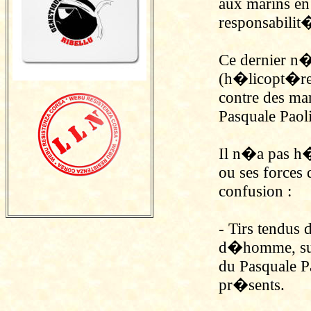
aux marins en l
responsabilit
Ce dernier 
(h�licopt�re
contre des ma
Pasquale Paol
Il n�a pas h�
ou ses forces
confusion :
- Tirs tendus
d�homme, sur 
du Pasquale P
pr�sents.