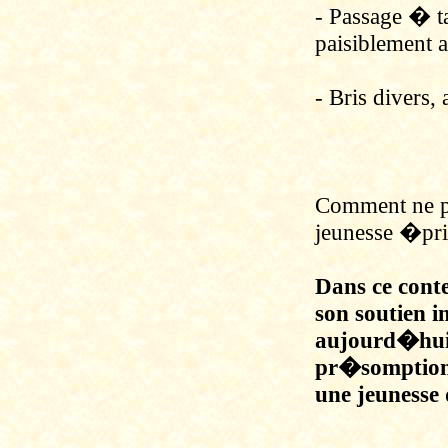
- Passage � t
paisiblement 
- Bris divers,
Comment ne p
jeunesse �pris
Dans ce cont
son soutien i
aujourd�hui 
pr�somption
une jeunesse