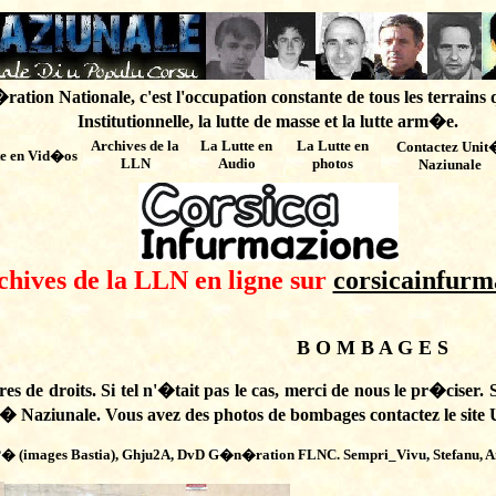
ation Nationale, c'est l'occupation constante de tous les terrains 
Institutionnelle, la lutte de masse et la lutte arm�e.
Archives de
la
La Lutte en
La Lutte en
Contactez Unit
te en Vid�os
LLN
Audio
photos
Naziunale
chives de la LLN en ligne sur
corsicainfurm
B O M B A G E S
es de droits. Si tel n'�tait pas le cas, merci de nous le pr�ciser. 
nit� Naziunale. Vous avez des photos de bombages contactez le site
� (images Bastia), Ghju2A, DvD G�n�ration FLNC. Sempri_Vivu, Stefanu, Ant