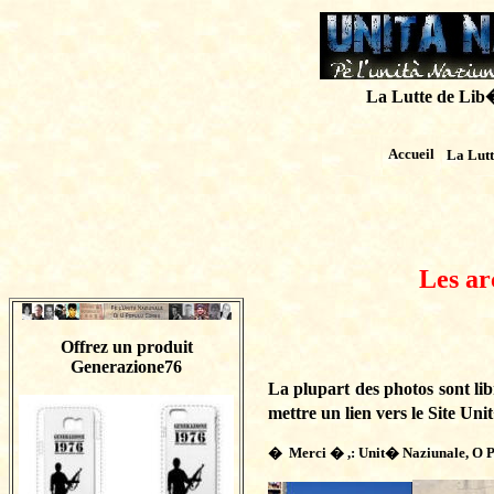
La Lutte de Lib�r
Accueil
La Lut
Les ar
Offrez un produit
Generazione76
La plupart des photos sont libr
mettre un lien vers le Site U
� Merci � ,: Unit� Naziunale, O P