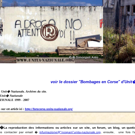
voir le dossier "Bombages en Corse" d'Unit
: Unit� Naziunale, Archives du site.
 Unit� Naziunale
IUNALE 1999 - 2007
sur cet article ici :
http://forucorsu.unita-naziunale.org/
�
La reproduction des informations ou articles sur un site, un forum, un blog, un qu
s contacter par email �
infurmazione@"nospam"unita-naziunale.org
, ensuite, une fois l'