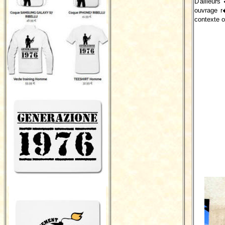
D'ailleur
ouvrage r
contexte