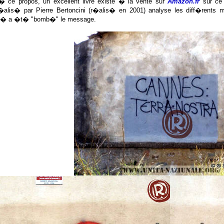
s � ce propos, un excellent livre existe � la vente sur
Amazon.fr
sur ce 
�alis� par Pierre Bertoncini (r�alis� en 2001) analyse les diff�rents 
 o� a �t� "bomb�" le message.