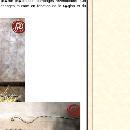
th�me pr�cis des bombages revendicatifs. Cet
messages muraux en fonction de la r�gion et du