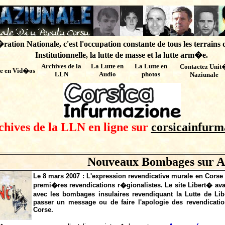
ation Nationale, c'est l'occupation constante de tous les terrains 
Institutionnelle, la lutte de masse et la lutte arm�e.
Archives de
la
La Lutte en
La Lutte en
Contactez Unit
te en Vid�os
LLN
Audio
photos
Naziunale
chives de la LLN en ligne sur
corsicainfurm
Nouveaux Bombages sur A
Le 8 mars 2007 : L'expression revendicative murale en Corse
premi�res revendications r�gionalistes. Le site Libert� ava
avec les bombages insulaires revendiquant la Lutte de Lib�r
passer un message ou de faire l'apologie des revendication
Corse.