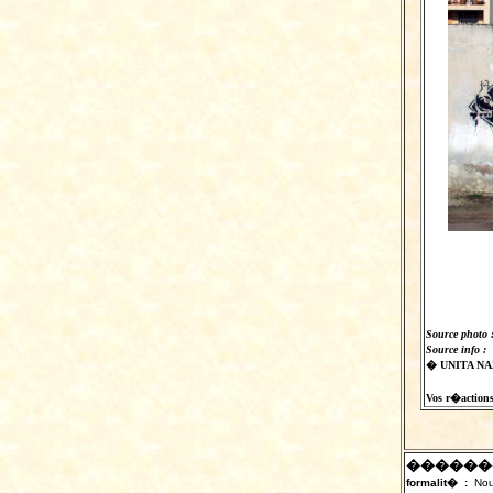
Source photo 
Source info :
� UNITA NAZ
Vos r�actions 
������
formalit� :
Nou