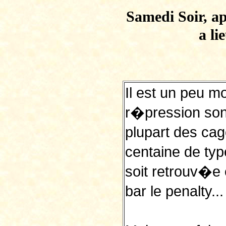
Samedi Soir, a
a li
Il est un peu m
r�pression sont
plupart des ca
centaine de ty
soit retrouv�e 
bar le penalty...