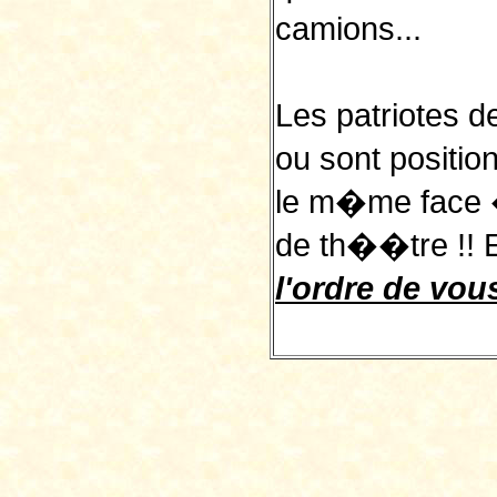
camions...
Les patriotes 
ou sont positio
le m�me face �
de th��tre !! E
l'ordre de vous