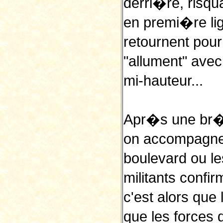
derri�re, risq
en premi�re lig
retournent pour 
"allument" ave
mi-hauteur...
Apr�s une br�v
on accompagne 
boulevard ou le
militants confi
c'est alors que 
que les forces