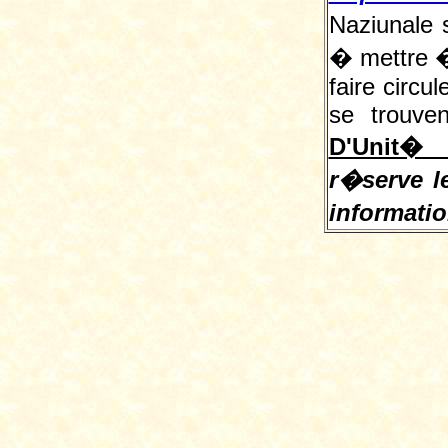
Naziunale 
� mettre � 
faire circu
se trouve
D'Unit� 
r�serve le
informati