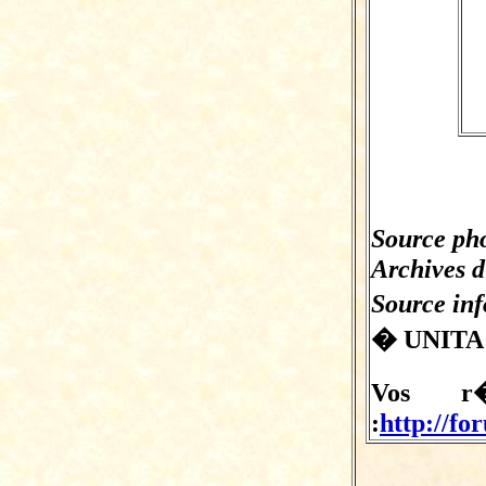
Source pho
Archives d
Source in
� UNITA 
Vos r�
:
http://fo