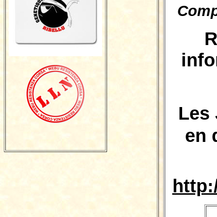
Compi
R
inf
Les
en 
http: