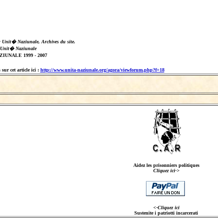
: Unit� Naziunale, Archives du site.
 Unit� Naziunale
IUNALE 1999 - 2007
sur cet article ici :
http://www.unita-naziunale.org/agora/viewforum.php?f=18
Aidez les prisonniers politiques
Cliquez ici->
<-Cliquez ici
Sustenite i patriotti incarcerati