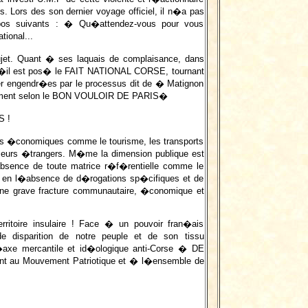
s. Lors des son dernier voyage officiel, il n�a pas
opos suivants : � Qu�attendez-vous pour vous
ional...
ujet. Quant � ses laquais de complaisance, dans
l qu�il est pos� le FAIT NATIONAL CORSE, tournant
er engendr�es par le processus dit de � Matignon
iquement selon le BON VOULOIR DE PARIS�
S !
urs �conomiques comme le tourisme, les transports
eurs �trangers. M�me la dimension publique est
bsence de toute matrice r�f�rentielle comme le
 en l�absence de d�rogations sp�cifiques et de
une grave fracture communautaire, �conomique et
itoire insulaire ! Face � un pouvoir fran�ais
 disparition de notre peuple et de son tissu
�axe mercantile et id�ologique anti-Corse � DE
t au Mouvement Patriotique et � l�ensemble de