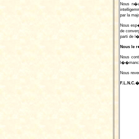
Nous n�a
intelligem
par la maj
Nous esp�
de converg
parti de 
Nous le r
Nous cont
l��mancipa
Nous reven
F.L.N.C.