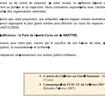
vons eu de cesse de proposer, � notre niveau, la r�flexion d�une
ment sa port�e et sa trajectoire. Nous constatons aujourd�hui avec satisfac
orit� des organisations nationales.
rons que cette proposition, aux antipodes d�une logique unitaire neutral
ence regroupant le plus grand nombre pour affronter sur touts les espaces
l�ANTI-CORSE.
�affirmons : le Parti de l�anti-Corse est � ABATTRE.
inuons pour notre part, nourris par le sacrifice de nos fr�res de lutte
tion, la souverainet� et la libert�.
diquerons ult�rieurement nos actions politico-militaires.
�
L'article du 5 f�vrier sur Unit� Naziunale
: V
3 Corse.
Communiqu� du FLNC UC du 5 f�vrier 200
Ribombu F�vrier 2007)