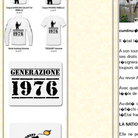
cuntinu�.
Il �tait l
A son tour
ses droit
r�signera 
toujours d
Au revoir 
Avec quatr
l��le de 
Au-del� d
r�fl�chi 
l�Etat fra
LA NATIO
Elle ne pe