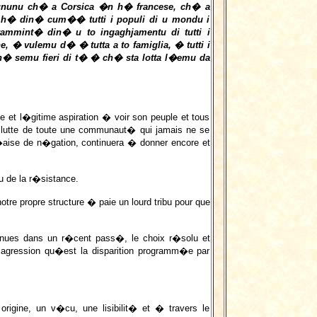
ognunu ch� a Corsica �n h� francese, ch� a
a h� din� cum�� tutti i populi di u mondu i
rammint� din� u to ingaghjamentu di tutti i
ne, � vulemu d� � tutta a to famiglia, � tutti i
, ch� semu fieri di t� � ch� sta lotta l�emu da
e et l�gitime aspiration � voir son peuple et tous
la lutte de toute une communaut� qui jamais ne se
n�aise de n�gation, continuera � donner encore et
u de la r�sistance.
re propre structure � paie un lourd tribu pour que
nues dans un r�cent pass�, le choix r�solu et
agression qu�est la disparition programm�e par
 origine, un v�cu, une lisibilit� et � travers le