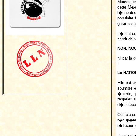
Mouvement
cette M�d
l�une des
populaire
garantissa
L�Etat c
servit de
NON, NO
Ni par la 
!
La NATI
Elle est 
soumise �
�teinte, 
rappeler 
d�Europe 
Comble de
r�cup�rer
r�flexion
Dans ce m