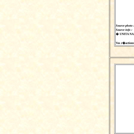
Source photo 
Source info :
� UNITA NAZ
Vos r�actions 