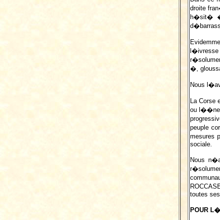
droite fra
h�sit� � 
d�barrasse
Evidemmen
l�ivresse 
r�solumen
�, glouss
Nous l�a
La Corse e
ou l��ner
progressi
peuple co
mesures p
sociale.
Nous n�ac
r�solumen
communaut
ROCCASERR
toutes se
POUR L�