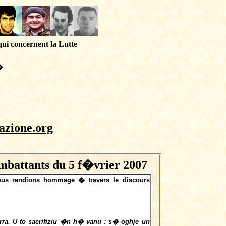
qui concernent la Lutte
�
azione.org
attants du 5 f�vrier 2007
nous rendions hommage � travers le discours
erra. U to sacrifiziu �n h� vanu : s� oghje un