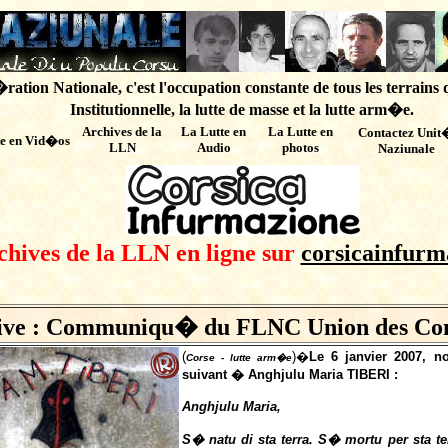
ation Nationale, c'est l'occupation constante de tous les terrains 
Institutionnelle, la lutte de masse et la lutte arm�e.
Archives de
la
La Lutte en
La Lutte en
Contactez Unit
te en Vid�os
LLN
Audio
photos
Naziunale
chives de la LLN en ligne sur
corsicainfurm
ive : Communiqu� du FLNC Union des Comb
(
)�
Le 6 janvier 2007, 
Corse - lutte arm�e
suivant � Anghjulu Maria TIBERI :
Anghjulu Maria,
S� natu di sta terra. S� mortu per sta t