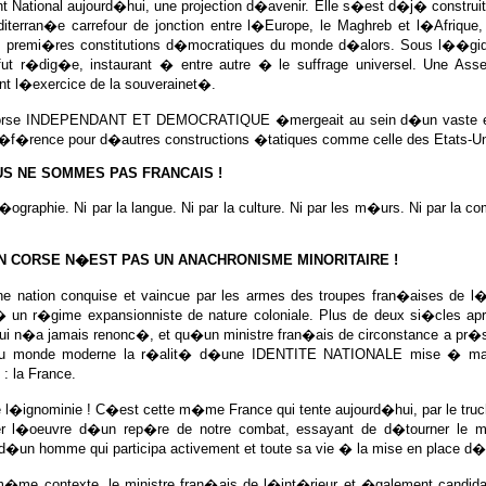
 National aujourd�hui, une projection d�avenir. Elle s�est d�j� construit
iterran�e carrefour de jonction entre l�Europe, le Maghreb et l�Afr
 premi�res constitutions d�mocratiques du monde d�alors. Sous l��gide
 fut r�dig�e, instaurant � entre autre � le suffrage universel. Une Ass
nt l�exercice de la souverainet�.
orse INDEPENDANT ET DEMOCRATIQUE �mergeait au sein d�un vaste es
 r�f�rence pour d�autres constructions �tatiques comme celle des Etats-
US NE SOMMES PAS FRANCAIS !
g�ographie. Ni par la langue. Ni par la culture. Ni par les m�urs. Ni par la c
ON CORSE N�EST PAS UN ANACHRONISME MINORITAIRE !
une nation conquise et vaincue par les armes des troupes fran�aises de
 un r�gime expansionniste de nature coloniale. Plus de deux si�cles apr
qui n�a jamais renonc�, et qu�un ministre fran�ais de circonstance a pr�s
au monde moderne la r�alit� d�une IDENTITE NATIONALE mise � mal p
: la France.
 l�ignominie ! C�est cette m�me France qui tente aujourd�hui, par le truc
 l�oeuvre d�un rep�re de notre combat, essayant de d�tourner le mes
 d�un homme qui participa activement et toute sa vie � la mise en pla
�me contexte, le ministre fran�ais de l�int�rieur et �galement candidat 