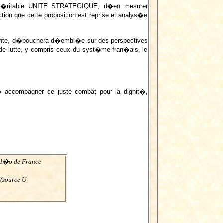
 v�ritable UNITE STRATEGIQUE, d�en mesurer
tion que cette proposition est reprise et analys�e
isante, d�bouchera d�embl�e sur des perspectives
 de lutte, y compris ceux du syst�me fran�ais, le
, � accompagner ce juste combat pour la dignit�,
id�o de France
7
(source U