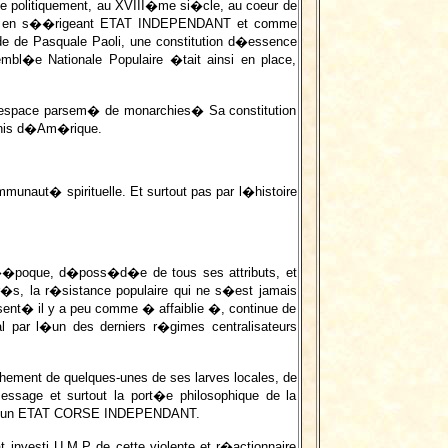
e politiquement, au XVIII�me si�cle, au coeur de
ique, en s��rigeant ETAT INDEPENDANT et comme
 de Pasquale Paoli, une constitution d�essence
embl�e Nationale Populaire �tait ainsi en place,
pace parsem� de monarchies� Sa constitution
Unis d�Am�rique.
ommunaut� spirituelle. Et surtout pas par l�histoire
 l��poque, d�poss�d�e de tous ses attributs, et
�s, la r�sistance populaire qui ne s�est jamais
ent� il y a peu comme � affaiblie �, continue de
ar l�un des derniers r�gimes centralisateurs
hement de quelques-unes de ses larves locales, de
sage et surtout la port�e philosophique de la
ce d�un ETAT CORSE INDEPENDANT.
investi U.M.P de cette violente et r�actionnaire