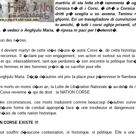
martiriu di sta lotta ch� rammenta � 
Corsica h� di i Corsi, � ch� a Corsic
dritti p� sceglia u so avvena. Tenimu 
ghjorni. Eri un travagliadore di cunvinzio
to amichi, � tutti i corsi oghje prisenti
 � vedeci o Anghjulu Maria, � riposa in paci per l�eternit�.
�un des n�tres.
 il devient martyr de cette id�e d�une � autre Corse �, de cette historiqu
s reconnus. Il �claire par son engagement, son action et surtout sa mort 
et qui, inlassablement, tant que perdurera � son encontre la politique fra
es femmes et des hommes pr�ts � se sacrifier pour elle.
Anghjulu Maria. D�j� d�autres ont pris ta place pour p�renniser le flambea
e morts en moins d�un an, la Lutte de Lib�ration Nationale � au-del� de not
Corse revienne � qui de droit : la NATION CORSE.
es circonstances, ces morts traduisent comme beaucoup d�autres surve
d�une forme de combat appropri� face � une insidieuse et dangereuse 
n�ais de cette nation historique.
N CORSE EXISTE !!!
ut souffrir d�aucune contestation, ni historique, ni politique. Elle a une