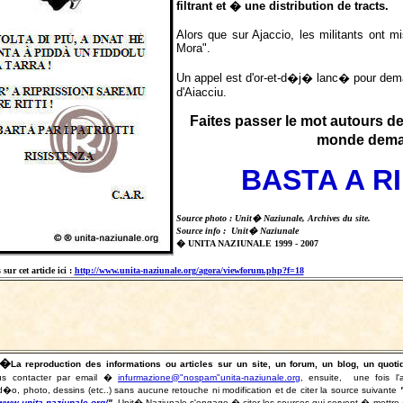
filtrant et � une distribution de tracts.
Alors que sur Ajaccio, les militants ont 
Mora".
Un appel est d'or-et-d�j� lanc� pour dema
d'Aiacciu.
Faites passer le mot autours 
monde dema
BASTA A RI
Source photo : Unit� Naziunale, Archives du site.
Source info : Unit� Naziunale
� UNITA NAZIUNALE 1999 - 2007
sur cet article ici :
http://www.unita-naziunale.org/agora/viewforum.php?f=18
�
La reproduction des informations ou articles sur un site, un forum, un blog, un qu
s contacter par email �
infurmazione@"nospam"unita-naziunale.org
, ensuite, une fois l'
o, photo, dessins (etc..) sans aucune retouche ni modification et de citer la source suivante
/www.unita-naziunale.org/
"
.
Unit� Naziunale s'engage � citer les sources qui servent � mettre � jou