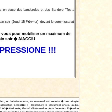
mis en place des banderoles et des Bandere "Testa
in soir (Jeudi 15 F�vrier) devant le commissariat
de vous pour mobiliser un maximum de
in soir � AIACCIU
PRESSIONE !!!
otidien, un hebdomadaire, un mensuel est soumis � une simple
autorisation accept�e :
Reproduire le document photo, audio,
"Unit� Naziunale, Portail d'information de la Lutte de Lib�ration
r ce portail, pour favoriser les liens et faire circuler l'information.