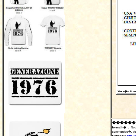
Vos r�actions 
������
formalit� :
Nou
communiqu�, vid�
Nationale
http:/