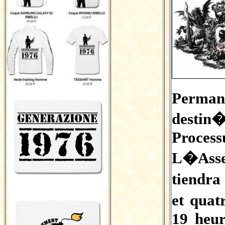
Perman
destin�
Proce
L�Asse
tiendr
et qua
19 heur