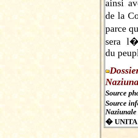
ainsi a
de la C
parce q
sera l�
du peupl
Dossie
Naziuna
Source pho
Source in
Naziunale
� UNITA