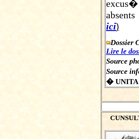
excus� 
absents 
ici
)
Dossier 
Lire le dos
Source pho
Source in
� UNITA
CUNSULT