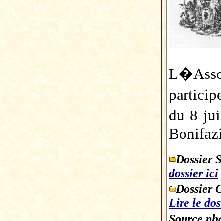
L�Asso
partici
du 8 ju
Bonifazi
Dossier 
dossier ici
Dossier 
Lire le dos
Source pho