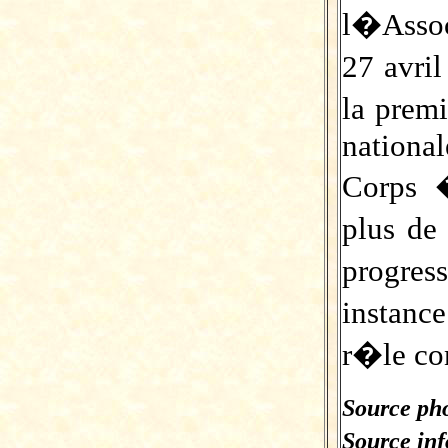
l�Assoc
27 avri
la pre
nationa
Corps �
plus de
progre
instance
r�le con
Source pho
Source in