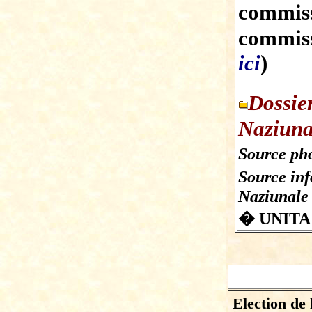
commi
commiss
ici
)
Dossie
Naziuna
Source pho
Source in
Naziunale
� UNITA
Election de