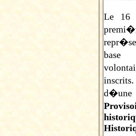
Le 16 
premi
repr�se
base
volont
inscrit
d�u
Proviso
histori
Histori