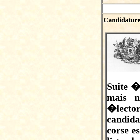
Candidature
Suite �
mais n
�lect
candid
corse e