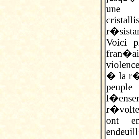
une i
cristal
r�sistan
Voici 
fran�a
violenc
� la r�
peuple
l�ense
r�volte
ont e
endeuill