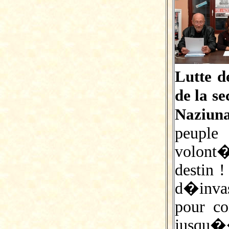
Lutte d
de la s
Naziunal
peuple
volon
destin !
d�inva
pour co
jusqu��