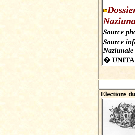
Dossie
Naziuna
Source pho
Source in
Naziunale
� UNITA
Elections du