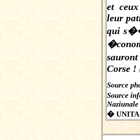
et ceux
leur pat
qui s�
�conom
sauron
Corse ! 
Source pho
Source in
Naziunale
� UNITA