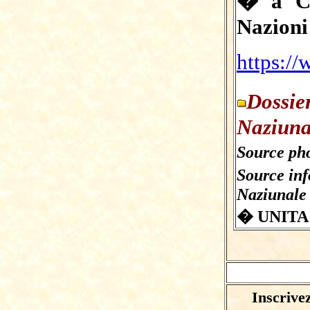
� a Cu
Nazioni
https:/
Dossie
Naziuna
Source pho
Source in
Naziunale
� UNITA
Inscrive