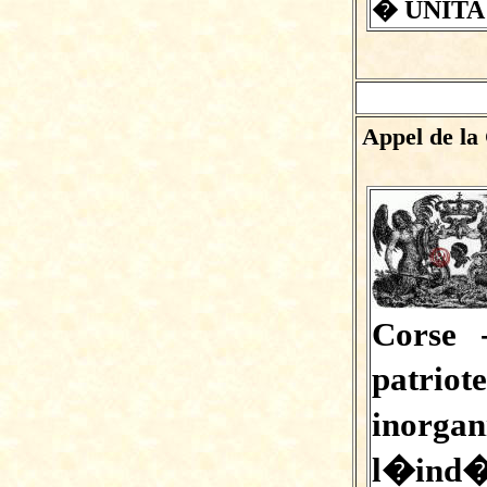
� UNITA
Appel de la
Corse 
patrio
inorga
l�ind�