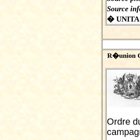
Source in
� UNITA
R�union Cu
Ordre du
campagne