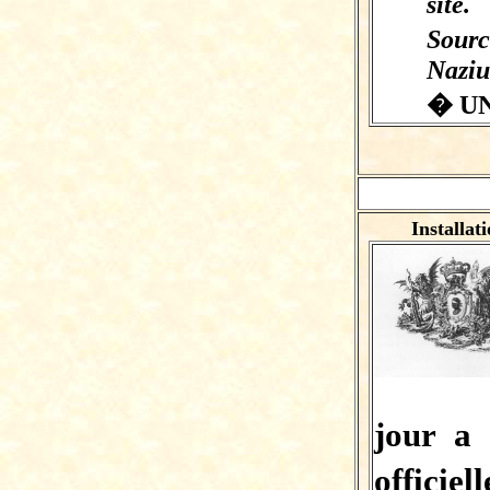
site.
Sourc
Naziu
� U
Installat
jour
a 
offici