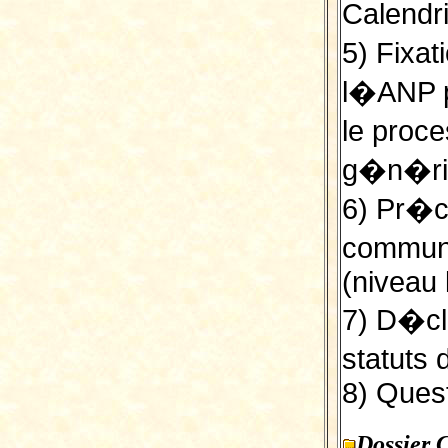
Calendri
5) Fixat
l�ANP p
le proce
g�n�ri
6) Pr�c
communi
(niveau 
7) D�cl
statuts
8) Quest
Dossier 