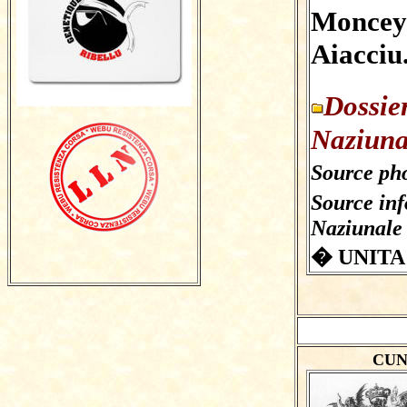
Moncey 
Aiacciu.
Dossie
Naziuna
Source pho
Source in
Naziunale
� UNITA
CUN