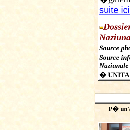
suite ici
Dossie
Naziuna
Source pho
Source in
Naziunale
� UNITA
P� un'a