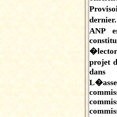
Proviso
dernier
ANP es
constit
�lector
projet 
dans 
L�ass
commi
commis
commi