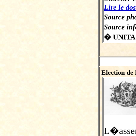
Lire le dos
Source pho
Source in
� UNITA
Election de
L�as