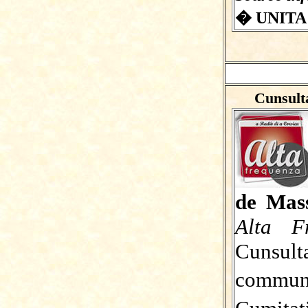
� UNITA
Cunsult
de Ma
Alta F
Cunsul
commun