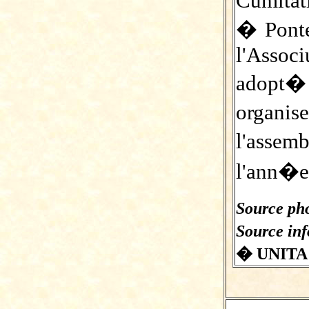
Cumitat
� Pont
l'Assoc
adopt�
organi
l'assem
l'ann�e
Source pho
Source in
� UNITA