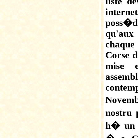
liste d
intern
poss�d
qu'aux
chaque
Corse d
mise 
asse
conte
Novemb
nostru 
h� un 