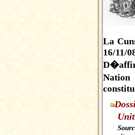
La Cun
16/11/0
D�affi
Nation 
constitu
Doss
Uni
Sourc