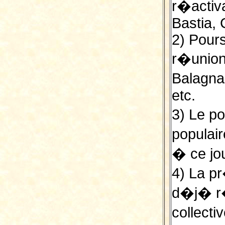
r�activ
Bastia, 
2) Pour
r�unions
Balagna,
etc.
3) Le po
populai
� ce jou
4) La pr
d�j� r
collecti