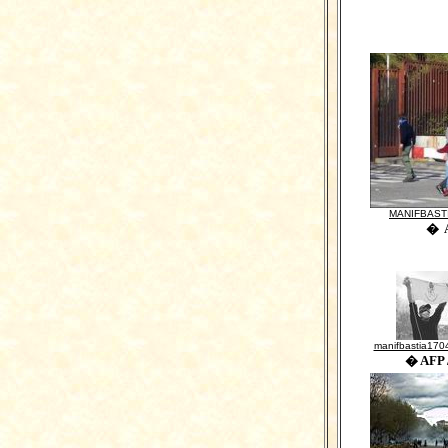
MANIFBASTI
� 
manifbastia17
� AFP /