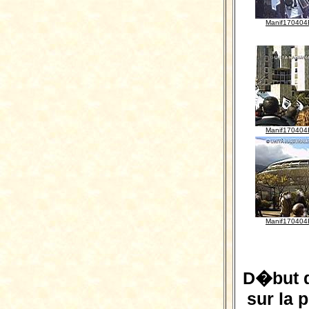
Manif170404
Manif170404
Manif170404
D�but d
sur la 