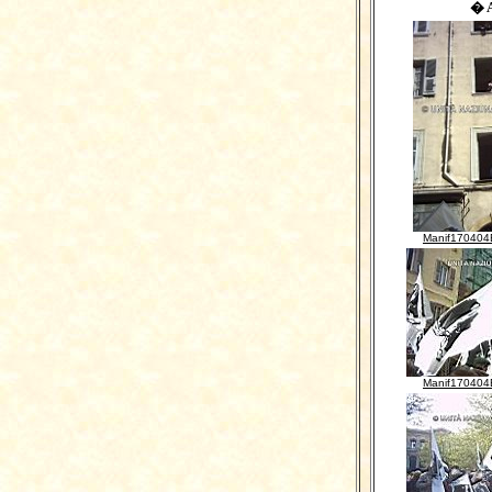
� 
Manif170404
Manif170404