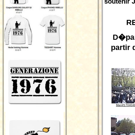
soutenir 
R
D�par
partir 
Manif170404