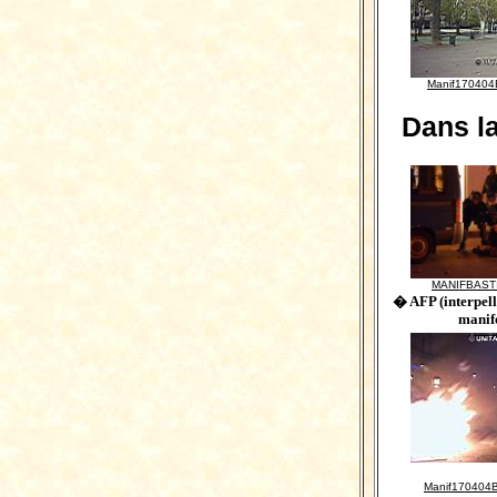
Manif170404
Dans la
MANIFBASTI
� AFP (interpell
manife
Manif170404B