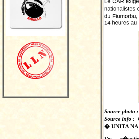
Le CAR exige 
nationalistes
du Fiumorbu,
14 heures au p
Source photo :
Source info :
� UNITA NAZ
Vos r�act