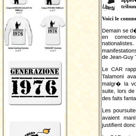
appel
tribun
Voici le com
Demain se d�
en correcti
nationaliste
manifestations
de Jean-Guy 
Le CAR rapp
Talamoni av
malgr� la vo
suite, lors 
des faits fant
Les poursuit
avaient man
justifient don