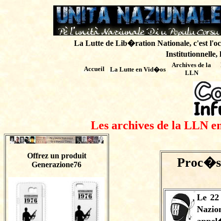
La Lutte de Lib�ration Nationale, c'est l'oc
Institutionnelle,
Archives de
la
Accueil
La Lutte en Vid�os
LLN
Les archives de la LLN en
Offrez un produit
Proc�s 
Generazione76
Le 22
Nazio