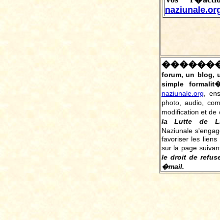
naziunale.or
������
forum, un blog,
simple formalit
naziunale.org
, en
photo, audio, co
modification et de 
la Lutte de L
Naziunale s'engag
favoriser les liens
sur la page suivan
le droit de refus
�mail.