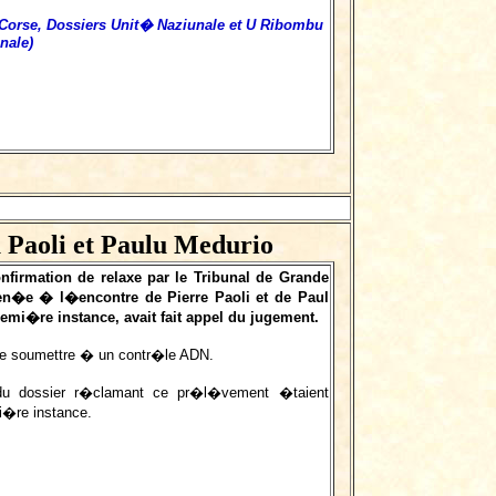
e 3 Corse, Dossiers Unit� Naziunale et U Ribombu
nale)
 Paoli et Paulu Medurio
nfirmation de relaxe par le Tribunal de Grande
en�e � l�encontre de Pierre Paoli et de Paul
mi�re instance, avait fait appel du jugement.
e soumettre � un contr�le ADN.
u dossier r�clamant ce pr�l�vement �taient
mi�re instance.