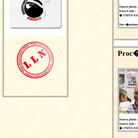
Source photo 
Source info :
� UNITA NAZ
Vos r�actions 
Proc�s
Source photo 
Source info :
� UNITA NAZ