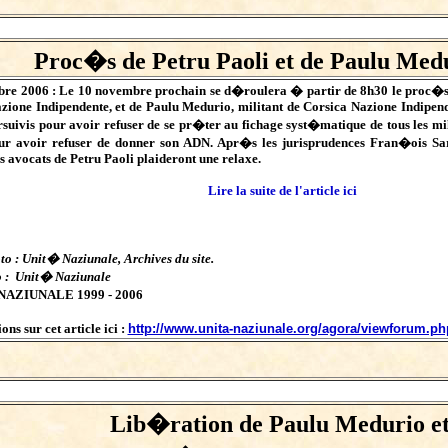
Proc�s de Petru Paoli et de Paulu Med
bre 2006 : Le 10 novembre prochain se d�roulera � partir de 8h30 le proc�s 
zione Indipendente, et de Paulu Medurio, militant de Corsica Nazione Indipende
rsuivis pour avoir refuser de se pr�ter au fichage syst�matique de tous les milit
r avoir refuser de donner son ADN. Apr�s les jurisprudences Fran�ois Sarg
s avocats de Petru Paoli plaideront une relaxe.
Lire la suite de l'article ici
to : Unit� Naziunale, Archives du site.
o : Unit� Naziunale
NAZIUNALE 1999 - 2006
ns sur cet article ici :
http://www.unita-naziunale.org/agora/viewforum.p
Lib�ration de Paulu Medurio et