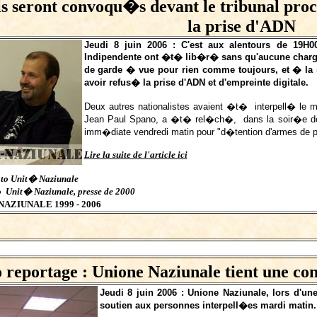
ls seront convoqu�s devant le tribunal pr
la prise d'ADN
Jeudi 8 juin 2006 : C'est aux alentours de 19H0
Indipendente ont �t� lib�r� sans qu'aucune charge 
de garde � vue pour rien comme toujours, et � la s
avoir refus� la prise d'ADN et d'empreinte digitale.
Deux autres nationalistes avaient �t� interpell� le 
Jean Paul Spano, a �t� rel�ch�, dans la soir�e de 
imm�diate vendredi matin pour "d�tention d'armes de 
Lire la suite de l'article ici
to Unit� Naziunale
o Unit� Naziunale, presse de 2000
NAZIUNALE 1999 - 2006
reportage : Unione Naziunale tient une co
Jeudi 8 juin 2006 : Unione Naziunale, lors d'u
soutien aux personnes interpell�es mardi matin.