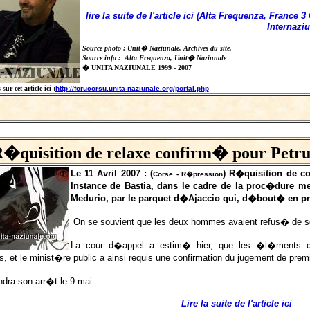
lire la suite de l'article ici (Alta Frequenza, Franc
Internaziu
Source photo : Unit� Naziunale, Archives du site.
Source info : Alta Frequenza, Unit� Naziunale
� UNITA NAZIUNALE 1999 - 2007
ur cet article ici :
http://forucorsu.unita-naziunale.org/portal.php
�quisition de relaxe confirm� pour Petru
Le 11 Avril 2007 : (
) R�quisition de co
Corse - R�pression
Instance de Bastia, dans le cadre de la proc�dure m
Medurio, par le parquet d�Ajaccio qui, d�bout� en pre
On se souvient que les deux hommes avaient refus� de s
La cour d�appel a estim� hier, que les �l�ments d
ts, et le minist�re public a ainsi requis une confirmation du jugement de pre
ndra son arr�t le 9 mai
Lire la suite de l'article ici