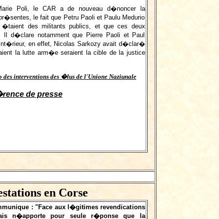
 Marie Poli, le CAR a de nouveau d�noncer la
pr�sentes, le fait que Petru Paoli et Paulu Medurio
�taient des militants publics, et que ces deux
s. Il d�clare notamment que Pierre Paoli et Paul
'int�rieur, en effet, Nicolas Sarkozy avait d�clar�
ient la lutte arm�e seraient la cible de la justice
�o des interventions des �lus de l'Unione Naziunale
�rence de presse
stations en Corse
ommunique : "Face aux l�gitimes revendications
�ais n�apporte pour seule r�ponse que la