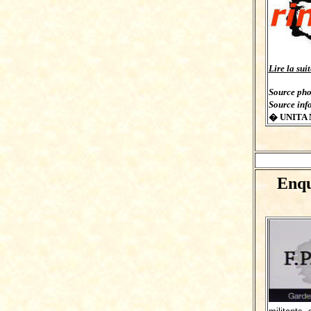
Lire la su
Source pho
Source inf
� UNITA 
Enqu