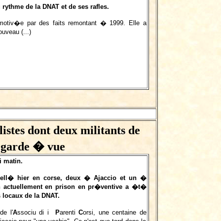
rythme de la DNAT et de ses rafles.
motiv�e par des faits remontant � 1999. Elle a
nouveau
(...)
istes dont deux militants de
 garde � vue
i matin.
pell� hier en corse, deux � Ajaccio et un �
on actuellement en prison en pr�ventive a �t�
s locaux de la DNAT.
de l'
A
ssociu di i
P
arenti
C
orsi, une centaine de