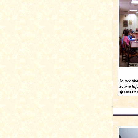
Source pho
Source inf
� UNITA 