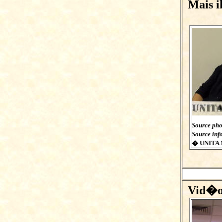
Mais i
Source pho
Source inf
� UNITA 
Vid�o 