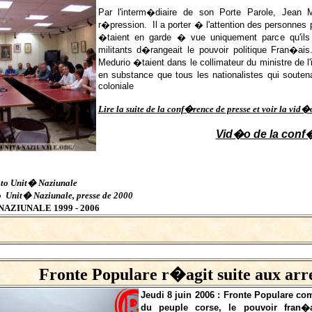
Par l'interm�diaire de son Porte Parole, Jean
r�pression. Il a porter � l'attention des personnes 
�taient en garde � vue uniquement parce qu'ils 
militants d�rangeait le pouvoir politique Fran�ai
Medurio �taient dans le collimateur du ministre de l
en substance que tous les nationalistes qui soutena
coloniale
Lire la suite de la conf�rence de presse et voir la vid
Vid�o de la conf
to Unit� Naziunale
o Unit� Naziunale, presse de 2000
NAZIUNALE 1999 - 2006
Fronte Populare r�agit suite aux arre
Jeudi 8 juin 2006 : Fronte Populare c
du peuple corse, le pouvoir fran