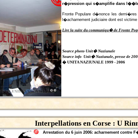
r�pression qui s�amplifie dans l��le
Fronte Populare d�nonce les derni�res 
l�acharnement judiciaire dont est victime F
Lire la suite du communiqu� de Fronte Pop
Source photo Unit� Naziunale
Source info Unit� Naziunale, presse de 200
� UNITA NAZIUNALE 1999 - 2006
Interpellations en Corse : U Ri
Arrestation du 6 juin 2006: acharnement contre F�