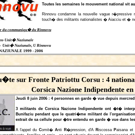
Toutes les semaines le mouvement national vit au 
Rinnovu condamne la nouvelle vague r�pressive 
touch� des militants nationalistes � Aiacciu et � 
ite du communiqu� du Rinnovu
to Unit� Naziunale
o Unit� Naziunale, U Rinnovu
NAZIUNALE 1999 - 2006
�te sur Fronte Patriottu Corsu : 4 national
Corsica Nazione Indipendente en
Jeudi 8 juin 2006 : 4 personnes en garde � vue depuis mercred
3 militants de Corsica Nazione Indipendente ont �t� inter
Bunifaziu pendant que le quatri�me militant de l'organisati
extrait de sa cellule pour �tre entendu en garde � vue dans le
A l'appel du
C
omit�
A
nti
R
�pression, d'A
R
iscossa
P
aisana et 