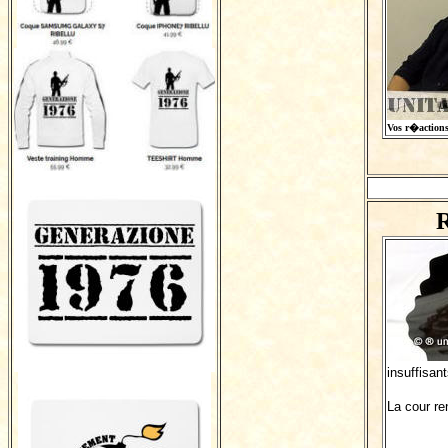
Vos r�actions s
R
insuffisan
La cour re