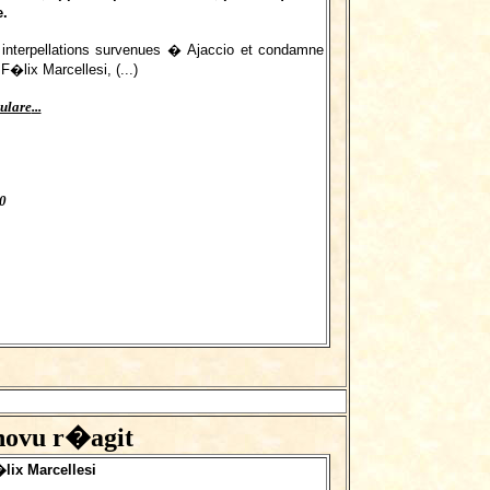
.
interpellations survenues � Ajaccio et condamne
�lix Marcellesi, (...)
ulare
...
0
nnovu r�agit
lix Marcellesi