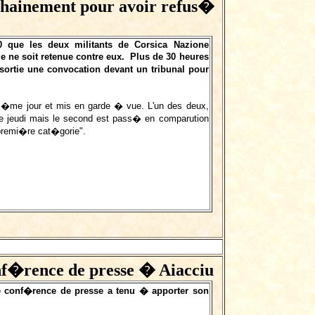
ochainement pour avoir refus�
0 que les deux militants de Corsica Nazione
ne soit retenue contre eux. Plus de 30 heures
ortie une convocation devant un tribunal pour
m�me jour et mis en garde � vue. L'un des deux,
jeudi mais le second est pass� en comparution
premi�re cat�gorie".
nf�rence de presse � Aiacciu
ne conf�rence de presse a tenu � apporter son