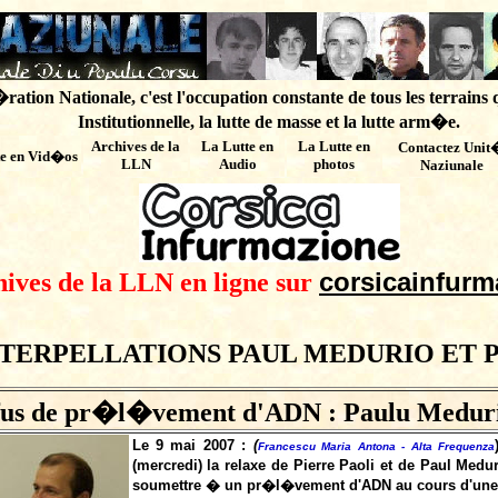
ation Nationale, c'est l'occupation constante de tous les terrains 
Institutionnelle, la lutte de masse et la lutte arm�e.
Archives de
la
La Lutte en
La Lutte en
Contactez Unit
te en Vid�os
LLN
Audio
photos
Naziunale
corsicainfurm
hives de la LLN en ligne sur
TERPELLATIONS PAUL MEDURIO ET PE
us de pr�l�vement d'ADN : Paulu Medurio
Le 9 mai 2007 :
(
Francescu Maria Antona - Alta Frequenza
(mercredi) la relaxe de Pierre Paoli et de Paul Medu
soumettre � un pr�l�vement d'ADN au cours d'une 