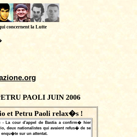
qui concernent la Lutte
�
azione.org
TRU PAOLI JUIN 2006
 et Petru Paoli relax�s !
) - La cour d'appel de Bastia a confirm� hier
rio, deux nationalistes qui avaient refus� de se
enqu�te sur un attentat.