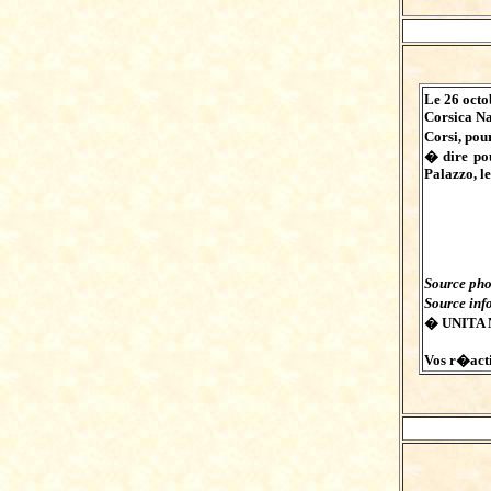
Le 26 octo
Corsica Na
Corsi, pou
� dire pou
Palazzo, le
Source pho
Source inf
� UNITA 
Vos r�actio