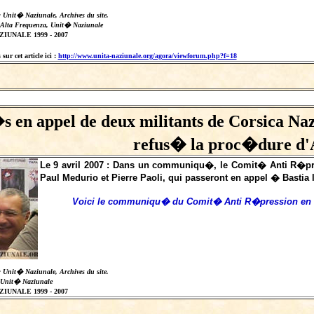
: Unit� Naziunale, Archives du site.
 Alta Frequenza, Unit� Naziunale
IUNALE 1999 - 2007
sur cet article ici :
http://www.unita-naziunale.org/agora/viewforum.php?f=18
 en appel de deux militants de Corsica Na
refus� la proc�dure d
Le 9 avril 2007 : Dans un communiqu�, le Comit� Anti R�pre
Paul Medurio et Pierre Paoli, qui passeront en appel � Bastia l
Voici le communiqu� du Comit� Anti R�pression en so
: Unit� Naziunale, Archives du site.
 Unit� Naziunale
IUNALE 1999 - 2007