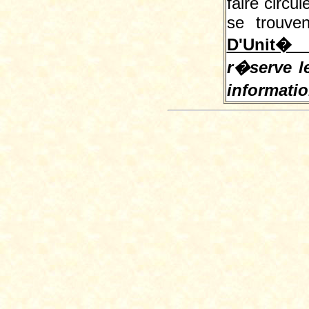
faire circu
se trouve
D'Unit� 
r�serve le
informati