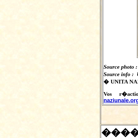
Source photo :
Source info :
� UNITA NAZ
Vos r�act
naziunale.or
���