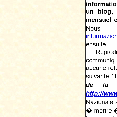
informatio
un blog,
mensuel e
Nous 
infurmazio
ensuite, 
Reprodu
communiqu
aucune reto
suivante
"
de la L
http://www
Naziunale 
� mettre � 