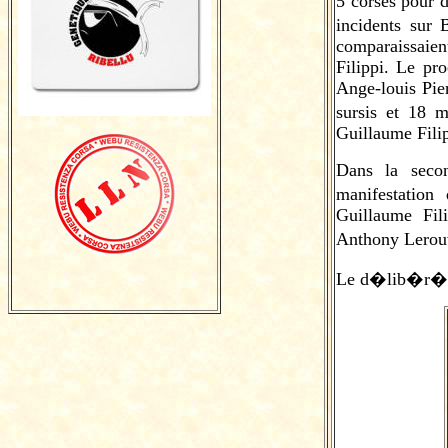
5 corses pour d
incidents sur 
comparaissaien
Filippi. Le pr
Ange-louis Pier
sursis et 18 
Guillaume Filip
Dans la secon
manifestation
Guillaume Fil
Anthony Lerouv
Le d�lib�r� e