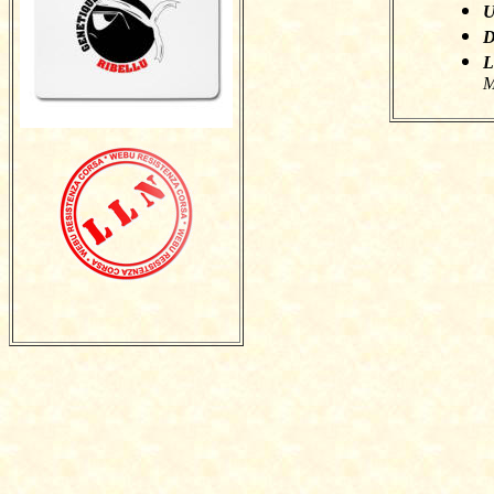
U
D
L
M