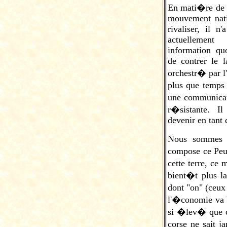
En mati�re de 
mouvement nati
rivaliser, il n
actuellemen
information quo
de contrer le 
orchestr� par l'
plus que temp
une communicat
r�sistante. I
devenir en tant
Nous sommes d
compose ce Peu
cette terre, ce
bient�t plus l
dont "on" (ceux 
l'�conomie va b
si �lev� que ca
corse ne sait j