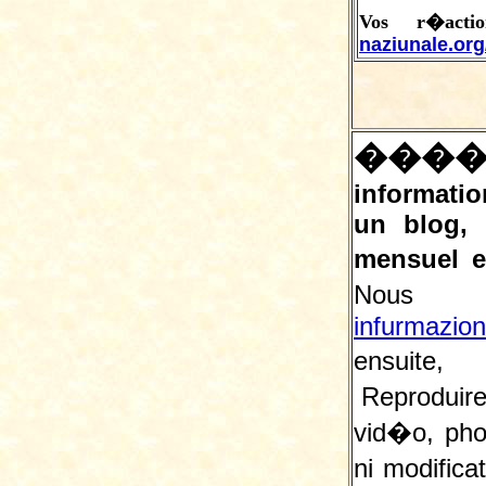
Vos r�acti
naziunale.or
���
informatio
un blog, 
mensuel e
Nous 
infurmazio
ensuite, 
Reproduire
vid�o, pho
ni modifica