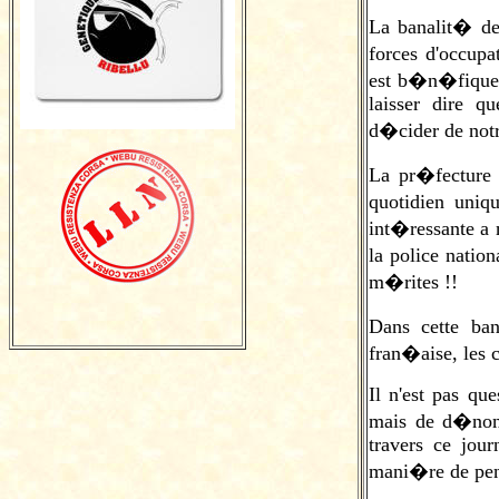
La banalit� de 
forces d'occupa
est b�n�fique
laisser dire q
d�cider de notre
La pr�fecture e
quotidien uniq
int�ressante a n
la police natio
m�rites !!
Dans cette ban
fran�aise, les 
Il n'est pas qu
mais de d�nonc
travers ce jour
mani�re de pe