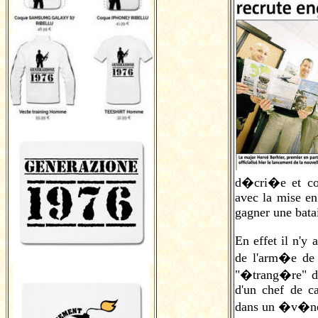
d�cri�e et co
avec la mise e
gagner une batai
En effet il n'y
de l'arm�e de 
"�trang�re" de
d'un chef de ca
dans un �v�nem