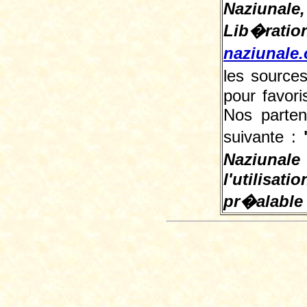
Naziunale,
Lib�ra
naziunale.
les sources
pour favoris
Nos parten
suivante :
Naziunal
l'utilisa
pr�alable