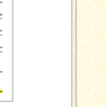
es
us
31
pe
ce
es
ux
on
es