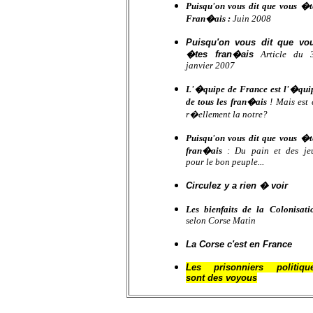
Puisqu'on vous dit que vous �t
Fran�ais :
Juin 2008
Puisqu'on vous dit que vo
�tes fran�ais
Article du 
janvier 2007
L'�quipe de France est l'�qui
de tous les fran�ais
! Mais est 
r�ellement la notre?
Puisqu'on vous dit que vous �t
fran�ais
: Du pain et des je
pour le bon peuple...
Circulez y a rien � voir
Les bienfaits de la Colonisati
selon Corse Matin
La Corse c'est en France
Les prisonniers politiqu
sont des voyous