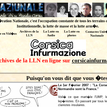
ation Nationale, c'est l'occupation constante de tous les terrains 
Institutionnelle, la lutte de masse et la lutte arm�e.
Archives de
la
La Lutte en
La Lutte en
Contactez Unit
te en Vid�os
LLN
Audio
photos
Naziunale
chives de la LLN en ligne sur
corsicainfurm
Puisqu'on vous dit que vous �te
Le 1er F�vrier 2007 : "La Cor
Normandie sont la France."
Voil� ce que mart�le l'UMP, le
lep�nistes. En passant par tous le
clanistes insulaires.