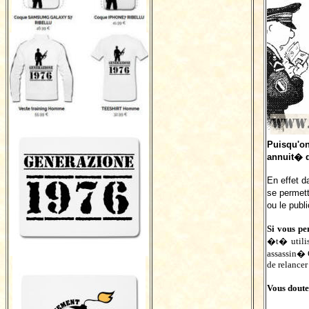
Puisqu'on
annuit� d
En effet d
se permett
ou le publ
Si vous pe
�t� utilis
assassin� 
de relancer
Vous doute