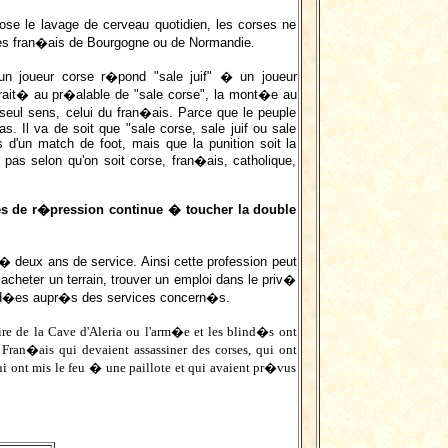
se le lavage de cerveau quotidien, les corses ne
es fran�ais de Bourgogne ou de Normandie.
un joueur corse r�pond "sale juif" � un joueur
 trait� au pr�alable de "sale corse", la mont�e au
eul sens, celui du fran�ais. Parce que le peuple
as. Il va de soit que "sale corse, sale juif ou sale
rs d'un match de foot, mais que la punition soit la
pas selon qu'on soit corse, fran�ais, catholique,
ces de r�pression continue � toucher la double
� deux ans de service. Ainsi cette profession peut
 acheter un terrain, trouver un emploi dans le priv�
os id�es aupr�s des services concern�s.
aire de la Cave d'Aleria ou l'arm�e et les blind�s ont
Fran�ais qui devaient assassiner des corses, qui ont
 ont mis le feu � une paillote et qui avaient pr�vus