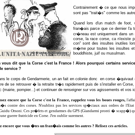
Contrairement � ce que nous impo
sont pas "trait�s" comme les autr
Quand lors d'un match de foot, 
fran�ais parce que ce dernier l'a
cr�neau est uniquement dans un s
corse, la race corse, ca n'existe p
con" sont des insultes inutiles lo
m�me pour toutes les insultes et 
bouddhiste, juif ou musulman.
 vous dit que la Corse c'est la France ! Alors pourquoi certains servi
e service ?
ans le corps de Gendarmerie, un an fait en colonie donc en corse �quivaut 
re de se retrouver � la retraite tr�s rapidement puis de s'installer en Corse,
ic (mairie, pompier...) et continuer de renseigner sur vos agissements et v
nsez encore que la Corse c'est la France, rappelez vous les boues rouges,
l'aff
�s contre des corses. N'oubliez pas les services sp�ciaux aux ordres de l'Etat 
Guidu Orsoni. Ces pr�fets et gendarmes du GPS (Giandarmi pronti � scapp�) qui
 une guerre fratricide en Corse. J'en oublie surement.
z encore que vous �tes un fran�ais comme les autres ? Relisez ces articles.